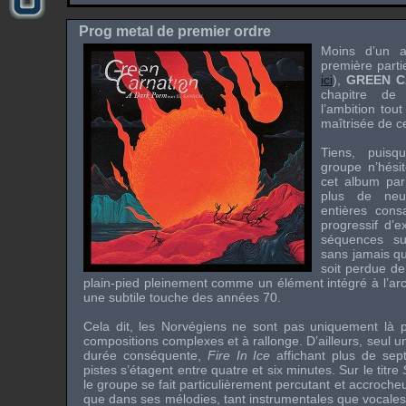
Prog metal de premier ordre
Moins d’un a
première part
ici
),
GREEN C
chapitre de
l’ambition tout
maîtrisée de c
Tiens, puisq
groupe n’hési
cet album par
plus de neu
entières con
progressif d’e
séquences su
sans jamais qu
soit perdue de
plain-pied pleinement comme un élément intégré à l’arc
une subtile touche des années 70.
Cela dit, les Norvégiens ne sont pas uniquement là 
compositions complexes et à rallonge. D’ailleurs, seul 
durée conséquente,
Fire In Ice
affichant plus de sept
pistes s’étagent entre quatre et six minutes. Sur le titre
le groupe se fait particulièrement percutant et accroche
que dans ses mélodies, tant instrumentales que vocales