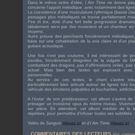
Dans le même ordre d’idée,
I Am Time
ne donne pas 
concerne l’apport mélodique, avec notamment des ligne
La coexistence d’une musculature rythmique (basse claqua
passages plus mélodiques se trouve parfaitement mise
Fire In Ice
, doté d’une fort belle progression dramat
idéalement servi par des musiciens et un chanteur en 
moyens.
Autre preuve des penchants foncièrement mélodiques,
base sur une cohabitation de la voix claire et d’un pia
guitare acoustique.
Une fois n’est pas coutume, il est intéressant de pr
paroles, foncièrement éloignées de la vulgate du Met
combattant des dragons, pas d’affirmations viriles, pa
actuel. Mais bien des textes qui exposent avec 
personnelles.
Au service de ces textes, le chant s’avère très 
particulièrement bien articulé autour de lignes très trav
véhicule des émotions palpables et touchantes, addictiv
A l’instar de son prédécesseur, cet album s’avère de t
présager un troisième opus du même niveau. Vivement
sur pièce. En attendant, cet album médian de la tr
répétées, pour permettre d’infuser toutes ses subtilités.
Vidéo de
Sanguis
cliquez ici
et d’
I Am Time
cliquez ici
COMMENTAIRES DES LECTEURS
Vos comment