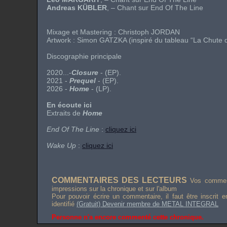
Andreas KÜBLER
, – Chant sur End Of The Line
Mixage et Mastering :
Christoph JORDAN
Artwork :
Simon GATZKA
(inspiré du tableau “La Chut
Discographie principale
2020...-
Closure
- (EP).
2021 -
Prequel
- (EP).
2026 -
Home
- (LP).
En écoute ici
Extraits de
Home
End Of The Line
:
cliquez ici
Wake Up
:
cliquez ici
COMMENTAIRES DES LECTEURS
Vos comment
impressions sur la chronique et sur l'album
Pour pouvoir écrire un commentaire, il faut être inscrit 
identifié
(Gratuit) Devenir membre de METAL INTEGRAL
Personne n'a encore commenté cette chronique.