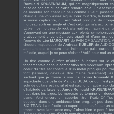
Romuald KRUSENBAUM
, qui est magnifiquement cap
prise de son est d'une clarté remarquable !). Sa tessit
de moduler son chant un peu comme il veut, passant en
chaud à une voix assez aiguë. Pour tout dire, le bonh
le moins captivante, qui est l'atout principal du grou
morceau sorti en single et c'est celui qui m'a accroché
Et bien, ce morceau de rock alternatif est magnifié par
s'appuyant sur une musique aux relents symphoniques. 
pratiquement chuchotée, puis aiguë et d'une grande 
l'oeuvre de
Léo MARGARIT
de
PAIN OF SALVATION
. 
choeurs majestueux de
Andreas KÜBLER
de
AUDIO
adoptant des contours plus intimes, et puis, surtout, 
mélodie, auquel je ne peux résister ! Voilà pour moi un t
Un titre comme
Further
m'oblige à insister sur le c
fondamentale dans la composition des morceaux. Après u
coeur du titre est constitué d'un métal prog qui pourra
font (faisaient, devrai-je dire malheureusement) l
sachant que je trouve la voix de
Janos Romuald 
impactante que celle de
Mariusz DUDA
, ce qui n'est p
solo de guitare est incisif et est suivi d 'un autre aux 
d'habitude parfaites, et
Janos Romuald KRUSENBAU
haut dans les aigus. Le morceau se termine en douce
piano. Voici encore un superbe titre.
Waltz Of The
douceur, dans une ambiance bien prog, un peu dans l
BIG TRAIN
. La mélodie est superbe, ponctuée par un sol
tranche avec l'ambiance cosy. J'aime bien le pont à bas
3 temps de la valse, d'où le nom du morceau d'ailleurs