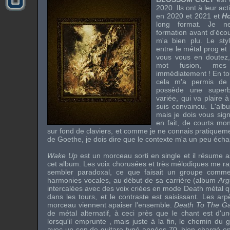
2020. Ils ont à leur act
en 2020 et 2021 et
H
long format. Je ne
formation avant d'écou
m'a bien plu. Le sty
entre le métal prog et 
vous vous en doutez,
mot fusion, mes 
immédiatement ! En tou
cela m'a permis de 
possède une superbe
variée, qui va plaire à
suis convaincu. L'al
mais je dois vous sig
en fait, de courts mo
sur fond de claviers, et comme je ne connais pratiquem
de Goethe, je dois dire que le contexte m'a un peu écha
Wake Up
est un morceau sorti en single et il résume as
cet album. Les voix chorusées et très mélodiques me ra
sembler paradoxal, ce que faisait un groupe com
harmonies vocales, au début de sa carrière (album
Arg
intercalées avec des voix criées en mode Death métal q
dans les tours, et le contraste est saisissant. Les arp
morceau viennent apaiser l'ensemble.
Death To The G
de métal alternatif, à ceci près que le chant est d'un
lorsqu'il emprunte , mais juste à la fin, le chemin du 
avec un son de guitare typé années 70, bien chargé en