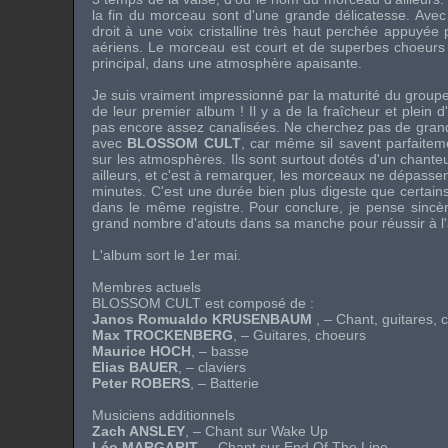
la fin du morceau sont d'une grande délicatesse. Ave
droit à une voix cristalline très haut perchée appuyée
aériens. Le morceau est court et de superbes choeurs 
principal, dans une atmosphère apaisante.
Je suis vraiment impressionné par la maturité du groupe,
de leur premier album ! Il y a de la fraîcheur et plein d
pas encore assez canalisées. Ne cherchez pas de gran
avec
BLOSSOM CULT
, car même sil savent parfaitemen
sur les atmosphères. Ils sont surtout dotés d'un chante
ailleurs, et c'est à remarquer, les morceaux ne dépasse
minutes. C'est une durée bien plus digeste que certains
dans le même registre. Pour conclure, je pense sinc
grand nombre d'atouts dans sa manche pour réussir à l'
L'album sort le 1er mai.
Membres actuels
BLOSSOM CULT est composé de :
Janos Romualdo KRUSENBAUM
, – Chant, guitares, c
Max TROCKENBERG
, – Guitares, choeurs
Maurice HOCH
, – basse
Elias BAUER
, – claviers
Peter ROBERS
, – Batterie
Musiciens additionnels
Zach ANSLEY
, – Chant sur Wake Up
Léo MARGARIT
, – Chant sur End Of The Line