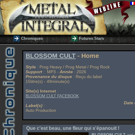
Chroniques
Futures Stars
BLOSSOM CULT
- Home
Style
: Prog Heavy / Prog Metal / Prog Rock
Support
: MP3 -
Année
: 2026
Provenance du disque
: Reçu du label
15titre(s) - 49minute(s)
Site(s) Internet
:
BLOSSOM CULT FACEBOOK
Date 
Label(s)
:
Auto Production
Que c'est beau, une fleur qui s'épanouit !
BLOSSOM CULT
est 