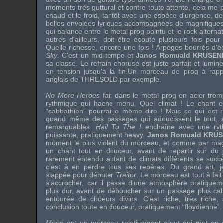
moments très guttural et contre toute attente, cela me p
chaud et le froid, tantôt avec une espèce d'urgence, de
belles envolées lyriques accompagnées de magnifiques 
qui balance entre le metal prog pointu et le rock alternat
autres d'ailleurs, doit être écouté plusieurs fois pour e
Quelle richesse, encore une fois ! Arpèges bourrés d'
Sky
. C'est un mid-tempo et
Janos Romuald KRUSE
sa classe. Le refrain chorusé est juste parfait et lumin
en tension jusqu'à la fin.Un morceau de prog à rapp
anglais de
THRESOLD
par exemple.
No More Heroes
fait dans le metal prog en acier tre
rythmique qui hache menu. Quel climat ! Le chant es
“sabbathien” pourrai-je même dire ! Mais ce qui est r
quand même des passages qui adoucissent le tout, 
remarquables.
Hail To The I
enchaîne avec une ryth
puissante, pratiquement heavy.
Janos Romuald KRU
moment le plus violent du morceau, et comme par magi
un chant tout en douceur, avant de repartir sur du j
rarement entendu autant de climats différents se succ
c'est à en perdre tous ses repères. Du grand art, 
slappée pour débuter
Traitor
. Le morceau est tout à fait 
s'accrocher, car il passe d'une atmosphère pratiquem
plus dur, avant de déboucher sur un passage plus ca
entourée de choeurs divins. C'est riche, très riche, 
conclusion toute en douceur, pratiquement “floydienne”.
Moon
est un morceau relativement court qui met en 