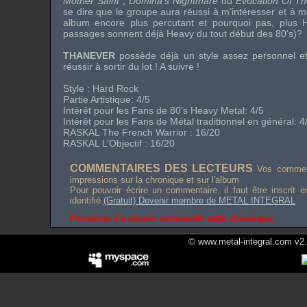
Mother Saint
,
Domina’s Nightmare
ou
Evocation Of Th
se dire que le groupe aura réussi à m’intéresser et à m
album encore plus percutant et pourquoi pas, plus
passages sonnent déjà
Heavy
du tout début des
80’s
)?
THANEVER
possède déjà un style assez personnel et
réussir à sortir du lot ! A suivre !
Style :
Hard Rock
Partie Artistique: 4/5
Intérêt pour les Fans de
80’s Heavy Metal
: 4/5
Intérêt pour les Fans de Métal traditionnel en général: 4
RASKAL
The French Warrior
: 16/20
RASKAL L’Objectif : 16/20
COMMENTAIRES DES LECTEURS
Vos comment
impressions sur la chronique et sur l'album
Pour pouvoir écrire un commentaire, il faut être inscrit 
identifié
(Gratuit) Devenir membre de METAL INTEGRAL
Personne n'a encore commenté cette chronique.
© www.metal-integral.com v2.5