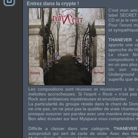
Entrez dans la crypte !
C’est mon am
label
SECRE
CD et je le rem
Pour l’envoi m
et sympathique
THANEVER
es
apporte une ce
approche du
H
Le chant fém
compositions 
en un peu plu
Un son tr
Underground
m
superflu que de
Les compositions sont réussies et réussissent à lier 
mélodies accrocheuses. Si l’esprit «
Rock
» n’est pas 
Rock
aux ambiances mystérieuses et envoûtantes.
La particularité du groupe réside dans le chant de
Dom
ne crie pas, on ne peut pas la qualifier de vraie chanteu
presque susurrer ses paroles avec une manière énergiq
Bon allez écouter sur leur
Myspace
vous comprendrez m
Difficile a classer dans une catégorie,
THANEVER
autoproduit qui sert de carte de visite. Avec des t