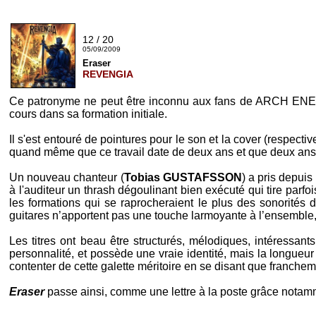
12 / 20
05/09/2009
Eraser
REVENGIA
Ce patronyme ne peut être inconnu aux fans de
ARCH EN
cours dans sa formation initiale.
Il s'est entouré de pointures pour le son et la cover (respec
quand même que ce travail date de deux ans et que deux ans a
Un nouveau chanteur (
Tobias GUSTAFSSON
) a pris depui
à l'auditeur un thrash dégoulinant bien exécuté qui tire parfoi
les formations qui se raprocheraient le plus des sonorités
guitares n’apportent pas une touche larmoyante à l’ensemble, 
Les titres ont beau être structurés, mélodiques, intéressa
personnalité, et possède une vraie identité, mais la longueur
contenter de cette galette méritoire en se disant que franchemen
Eraser
passe ainsi, comme une lettre à la poste grâce notamm