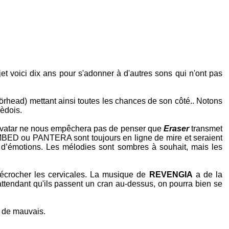
et voici dix ans pour s'adonner à d'autres sons qui n'ont pas
törhead) mettant ainsi toutes les chances de son côté.. Notons
èdois.
t avatar ne nous empêchera pas de penser que
Eraser
transmet
MBED
ou
PANTERA
sont toujours en ligne de mire et seraient
 d’émotions. Les mélodies sont sombres à souhait, mais les
 décrocher les cervicales. La musique de
REVENGIA
a de la
 attendant qu'ils passent un cran au-dessus, on pourra bien se
r de mauvais.