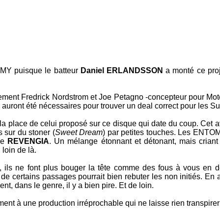
EMY
puisque le batteur
Daniel ERLANDSSON
a monté ce proj
tivement Fredrick Nordstrom et Joe Petagno -concepteur pour Mo
uront été nécessaires pour trouver un deal correct pour les Su
s la place de celui proposé sur ce disque qui date du coup. Ce
s sur du stoner (
Sweet Dream
) par petites touches. Les
ENTO
 de
REVENGIA
. Un mélange étonnant et détonant, mais criant
loin de là.
nts, ils ne font plus bouger la tête comme des fous à vous en
 de certains passages pourrait bien rebuter les non initiés. En
t, dans le genre, il y a bien pire. Et de loin.
ent à une production irréprochable qui ne laisse rien transpire