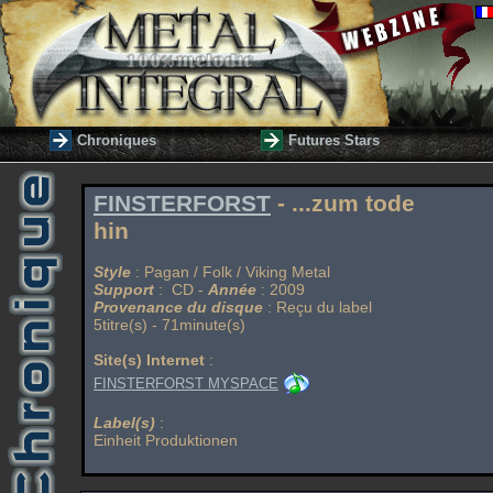
Chroniques
Futures Stars
FINSTERFORST
- ...zum tode
hin
Style
: Pagan / Folk / Viking Metal
Support
: CD -
Année
: 2009
Provenance du disque
: Reçu du label
5titre(s) - 71minute(s)
Site(s) Internet
:
FINSTERFORST MYSPACE
Label(s)
:
Einheit Produktionen