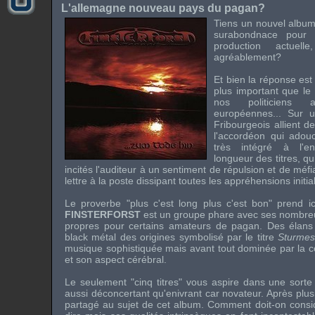
L'allemagne nouveau pays du pagan?
Tiens un nouvel album
surabondnace pour 
production actuelle
agréablement?
Et bien la réponse est 
plus important que le 
nos politiciens 
européennes... Sur 
Fribourgeois allient 
l'accordéon qui adouc
très intégré à l'e
longueur des titres, q
incités l'auditeur à un sentiment de répulsion et de m
lettre à la poste dissipant toutes les appréhensions initia
Le proverbe "plus c'est long plus c'est bon" prend ic
FINSTERFORST
est un groupe phare avec ses nombreus
propres pour certains amateurs de pagan. Des élans 
black métal des origines symbolisé par le titre
Sturmes
musique sophistiquée mais avant tout dominée par la c
et son aspect cérébral.
Le seulement "cinq titres" vous aspire dans une sorte
aussi déconcertant qu'enivrant car novateur. Après plus
partagé au sujet de cet album. Comment doit-on considé