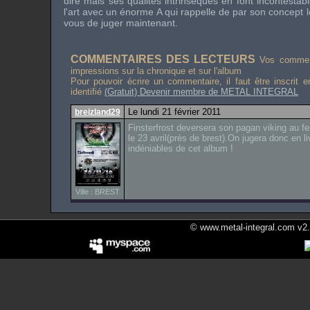
dire mais ses qualités intrinsèques en font incontest
l'art avec un énorme A qui rappelle de par son concept 
vous de juger maintenant.
COMMENTAIRES DES LECTEURS
Vos comment
impressions sur la chronique et sur l'album
Pour pouvoir écrire un commentaire, il faut être inscrit 
identifié
(Gratuit) Devenir membre de METAL INTEGRAL
Le lundi 21 février 2011
breizland29
Finsterfrost deversera son pagan viking au fe
le 23 avril(près de brest).On jugera donc en l
indéniables de cet album !
Ville : BREST
© www.metal-integral.com v2.5