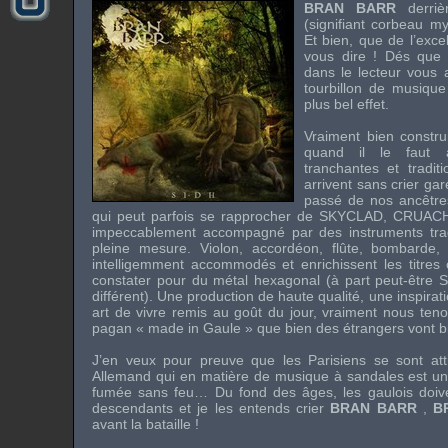
BRAN BARR
derri
(signifiant corbeau my
Et bien, que de l’exce
vous dire ! Dés que 
dans le lecteur vous 
tourbillon de musique
plus bel effet.
Vraiment bien constru
quand il le faut 
tranchantes et tradit
arrivent sans crier ga
passé de nos ancêtres
qui peut parfois se rapprocher de
SKYCLAD
,
CRUAC
impeccablement accompagné par des instruments tradi
pleine mesure. Violon, accordéon, flûte, bombarde
intelligemment accommodés et enrichissent les titres
constater pour du métal hexagonal (à part peut-être
S
différent). Une production de haute qualité, une inspira
art de vivre remis au goût du jour, vraiment nous te
pagan « made in Gaule » que bien des étrangers vont bi
J’en veux pour preuve que les Parisiens se sont atti
Allemand qui en matière de musique à sandales est une
fumée sans feu… Du fond des âges, les gaulois doiven
descendants et je les entends crier
BRAN BARR
,
B
avant la bataille !