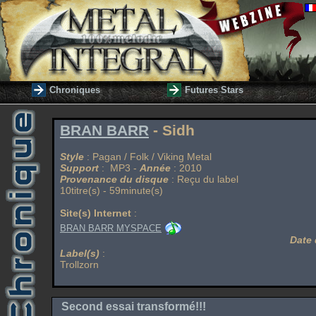
Chroniques
Futures Stars
BRAN BARR
- Sidh
Style
: Pagan / Folk / Viking Metal
Support
: MP3 -
Année
: 2010
Provenance du disque
: Reçu du label
10titre(s) - 59minute(s)
Site(s) Internet
:
BRAN BARR MYSPACE
Date 
Label(s)
:
Trollzorn
Second essai transformé!!!