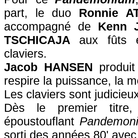
part, le duo
Ronnie A
accompagné de
Kenn
TSCHICAJA
aux fûts
claviers.
Jacob HANSEN
produit
respire la puissance, la mé
Les claviers sont judicieu
Dès le premier titre
époustouflant
Pandemon
sorti des années 80' avec 