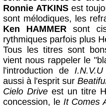
Ronnie ATKINS
est toujo
sont mélodiques, les ref
Ken HAMMER
sont ci
rythmiques parfois plus
H
Tous les titres sont bo
vient nous rappeler le "
l'introduction de
I.N.V.U
aussi à l'esprit sur
Beatif
Cielo Drive
est un titre
H
concession, le
It Comes 