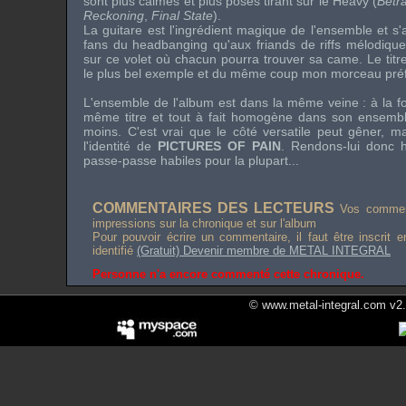
sont plus calmes et plus posés tirant sur le
Heavy
(
Betr
Reckoning
,
Final State
).
La guitare est l'ingrédient magique de l'ensemble et s'
fans du
headbanging
qu'aux friands de
riffs
mélodique
sur ce volet où chacun pourra trouver sa came. Le tit
le plus bel exemple et du même coup mon morceau préf
L'ensemble de l'album est dans la même veine : à la f
même titre et tout à fait homogène dans son ensembl
moins. C'est vrai que le côté versatile peut gêner, mai
l'identité de
PICTURES OF PAIN
. Rendons-lui donc 
passe-passe habiles pour la plupart...
COMMENTAIRES DES LECTEURS
Vos comment
impressions sur la chronique et sur l'album
Pour pouvoir écrire un commentaire, il faut être inscrit 
identifié
(Gratuit) Devenir membre de METAL INTEGRAL
Personne n'a encore commenté cette chronique.
© www.metal-integral.com v2.5