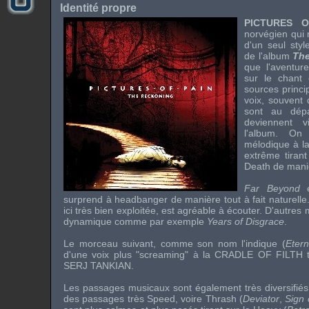
Identité propre
PICTURES O
norvégien qui 
d'un seul sty
de l'album
Th
que l'aventure
sur le chant 
sources princ
voix, souvent 
sont au dépa
deviennent 
l'album. O
mélodique à la
extrême tirant
Death
de mani
Far Beyond
e
surprend à
headbanger
de manière tout à fait naturelle
ici très bien exploitée, est agréable à écouter. D'autre
dynamique comme par exemple
Years of Disgrace
.
Le morceau suivant, comme son nom l'indique (
Eter
d'une voix plus "
screaming
" à la
CRADLE OF FILTH
t
SERJ TANKIAN
.
Les passages musicaux sont également très diversifiés
des passages très
Speed
, voire
Thrash
(
Deviator
,
Sign 