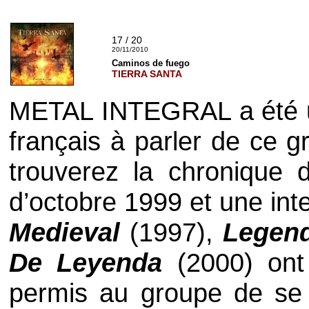
17 / 20
20/11/2010
Caminos de fuego
TIERRA SANTA
METAL INTEGRAL
a été 
français à parler de ce g
trouverez la chronique
d’octobre 1999 et une int
Medieval
(1997),
Legend
De Leyenda
(2000) ont 
permis au groupe de se