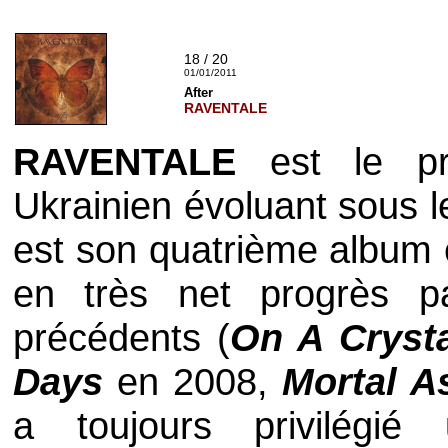
18 / 20
01/01/2011
After
RAVENTALE
RAVENTALE
est le p
Ukrainien évoluant sous
est son quatrième album e
en très net progrès p
précédents (
On A Cryst
Days
en 2008,
Mortal A
a toujours privilégi