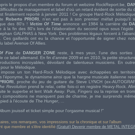
ompris le propos d'un membre du forum et webzine
RockReport.be
,
DA
difficultés de management et label d'où un retard évident de sortie du
 est finalement reporté à janvier 2011 ! Ce groupe Hard-Rock Mélodique
ste
Roberto PRIORI
, n'en est pas à son premier méfait puisqu'il s
que des 80's !
Victim Of Time
annonce en 1984 la carrière de
DA
ée à la fin des 80's lors de l'élaboration du second opus sous l'égid
ephan GALPHAS à New York. Des problèmes légaux forcent à l'aban
... Ces gaillards ont eu la chance et l'opportunité de signer chez no
u label
Avenue Of Allies
.
f Fire
de
DANGER ZONE
reste, à mes yeux, l'une des sorties 
e ce label allemand. En fin d'année 2009 et en 2010, la petite structu
oductions incroyables, dévoilant de talentueux musiciens. En outr
pour le Mélodique.
impose un ton
Hard-Rock
Mélodique avec échappées en territoi
 l'éponyme, le dynamisme ainsi que la hargne musicale italienne resso
PRIORI
, proche du jeu de guitare de
Steve LYNCH
(ex-
AUTOGRA
he Revolution
prend le relai, cette fois-ci en registre Heavy-Rock. Afi
ite le superbe et lent
Walk Away
. Puis,
Fingers
ou la reprise en tro
t. Les compositions ne manquent pas de charme, je me surprends mêm
pied à l'écoute de
The Hunger
, ...
Album jouissif et ticket simple pour l'orgasme musical !"
res, vos remarques, vos impressions sur la chronique et sur l'album
ant que membre et s'être identifié
(Gratuit) Devenir membre de METAL INTEG