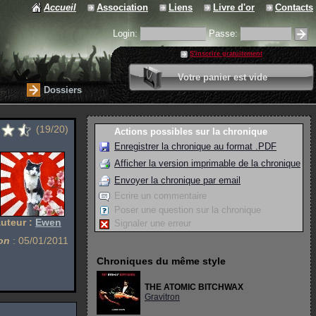
Accueil
Association
Liens
Livre d'or
Contacts
Login:
Passe:
S'inscrire gratuitement
0 article
Votre panier est vide
Valider votre panier
Dossiers
(19/20)
Actions possibles sur la chronique
Enregistrer la chronique au format .PDF
Afficher la version imprimable de la chronique
Envoyer la chronique par email
Ecrire un commentaire
Poser une question sur la chronique
uteur :
Ewen
Signaler une erreur
on
: 05/01/2011
Chroniques du même style
THE ATOMIC BITCHWAX
Gravitron