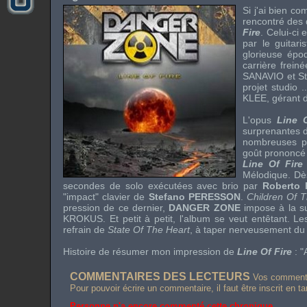
Si j'ai bien c
rencontré des 
Fire
. Celui-ci
par le guitari
glorieuse épo
carrière frein
SANAVIO et St
projet studio 
KLEE, gérant d
L'opus
Line O
surprenantes d
nombreuses pr
goût prononcé 
Line Of Fire
Mélodique. Dès
secondes de solo exécutées avec brio par
Roberto 
"impact" clavier de
Stefano PERESSON
.
Children Of T
pression de ce dernier,
DANGER ZONE
impose à la su
KROKUS
. Et petit à petit, l'album se veut entêtan
refrain de
State Of The Heart
, à taper nerveusement du 
Histoire de résumer mon impression de
Line Of Fire
: "
COMMENTAIRES DES LECTEURS
Vos commentai
Pour pouvoir écrire un commentaire, il faut être inscrit en t
Personne n'a encore commenté cette chronique.