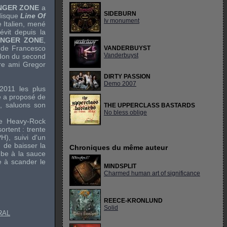
NGER ZONE
a
SIDEBURN
 disque
Line Of
Iv monument
 Italien, mené
évit depuis la
NGER ZONE
,
e de Francesco
VANDERBUYST
Vanderbuyst
don du second
tre ami Gregor
DIRTY PASSION
Demo 2007
2011 les plus
re a proposé de
e, saluons son
THE UPPERCLASS BASTARDS
No bless oblige
re
Heavy-Rock
rtent : trente
PH
), suivi d'un
n de baisser la
Chroniques du même auteur
mbe à la sauce
e à scander le
MINDSPLIT
Charmed human art of significance
REECE-KRONLUND
Solid
RAL