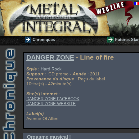
Chroniques
Futures Star
DANGER ZONE
- Line of fire
Style
:
Hard Rock
Support
: CD promo -
Année
: 2011
Provenance du disque
: Reçu du label
10titre(s) - 42minute(s)
Site(s) Internet
:
DANGER ZONE FACEBOOK
DANGER ZONE WEBSITE
Label(s)
:
Avenue Of Allies
Orgasme musical !