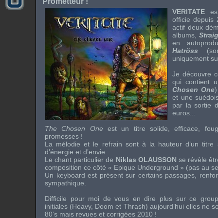
Prometteur !
VERITATE
est
officie depuis
actif deux
dém
albums,
Strai
en autoprod
Hatröss
(sor
uniquement s
Je découvre 
qui contient 
Chosen One
)
et une suédoise
par la sortie 
euros...
The Chosen One
est un titre solide, efficace, fo
promesses !
La mélodie et le refrain sont à la hauteur d’un titre
d’énergie et d’envie.
Le chant particulier de
Niklas OLAUSSON
se révèle être
composition ce côté « Epique
Underground
» (pas au sen
Un
keyboard
est présent sur certains passages, renfo
sympathique.
Difficile pour moi de vous en dire plus sur ce grou
initiales (
Heavy
,
Doom
et
Thrash
) aujourd’hui elles ne s
80’s
mais revues et corrigées 2010 !