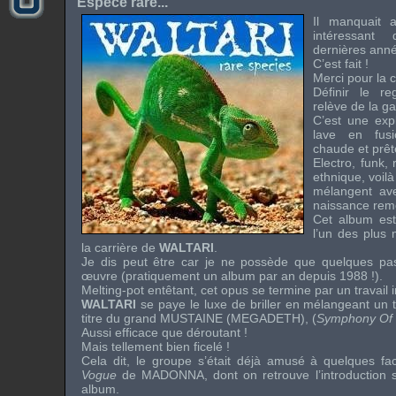
Espèce rare...
Il manquait 
intéressant
dernières ann
C’est fait !
Merci pour la c
Définir le r
relève de la g
C’est une expl
lave en fusi
chaude et prêt
Electro
,
funk
,
ethnique, voilà
mélangent av
naissance rem
Cet album est
l’un des plus
la carrière de
WALTARI
.
Je dis peut être car je ne possède que quelques pas
œuvre (pratiquement un album par an depuis 1988 !).
Melting-pot
entêtant, cet opus se termine par un travail 
WALTARI
se paye le luxe de briller en mélangeant un
titre du grand
MUSTAINE
(
MEGADETH
), (
Symphony Of 
Aussi efficace que déroutant !
Mais tellement bien ficelé !
Cela dit, le groupe s’était déjà amusé à quelques fa
Vogue
de
MADONNA
, dont on retrouve l’introduction
album.