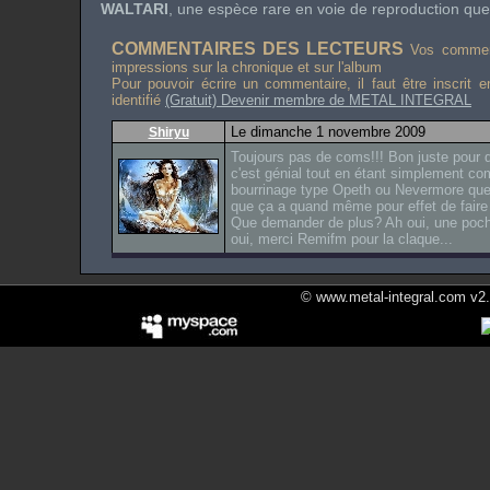
WALTARI
, une espèce rare en voie de reproduction que 
COMMENTAIRES DES LECTEURS
Vos comment
impressions sur la chronique et sur l'album
Pour pouvoir écrire un commentaire, il faut être inscrit 
identifié
(Gratuit) Devenir membre de METAL INTEGRAL
Le dimanche 1 novembre 2009
Shiryu
Toujours pas de coms!!! Bon juste pour di
c'est génial tout en étant simplement co
bourrinage type Opeth ou Nevermore que 
que ça a quand même pour effet de faire
Que demander de plus? Ah oui, une poch
oui, merci Remifm pour la claque...
© www.metal-integral.com v2.5