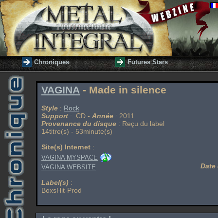
Chroniques
Futures Stars
VAGINA
- Made in silence
Style
:
Rock
Support
: CD -
Année
: 2011
Provenance du disque
: Reçu du label
14titre(s) - 53minute(s)
Site(s) Internet
:
VAGINA MYSPACE
Date 
VAGINA WEBSITE
Label(s)
:
BoxsHit-Prod