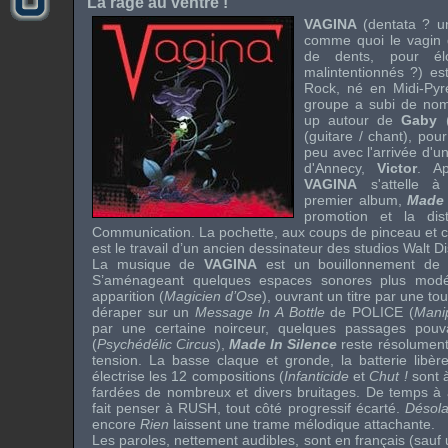
La rage au ventre !
VAGINA
(dentata ? un
comme quoi le vagin 
de dents, pour élo
malintentionnés ?) es
Rock
, né en Midi-Py
groupe a subi de n
up
autour de
Gaby
(guitare / chant), pour 
peu avec l'arrivée d'u
d'Annecy,
Victor
. A
VAGINA
s'attelle à 
premier album,
Made 
promotion et la dis
Communication
. La pochette, aux coups de pinceau et c
est le travail d’un ancien dessinateur des studios
Walt D
La musique de
VAGINA
est un bouillonnement de fu
S’aménageant quelques espaces sonores plus modér
apparition (
Magicien d’Ose
), ouvrant un titre par une t
déraper sur un
Message In A Bottle
de
POLICE
(
Mani
par une certaine noirceur, quelques passages pou
(
Psychédélic Circus
),
Made In Silence
reste résolumen
tension. La basse claque et gronde, la batterie libèr
électrise les 12 compositions (
Infanticide
et
Chut !
sont à
fardées de nombreux et divers bruitages. De temps à 
fait penser à
RUSH
, tout côté progressif écarté.
Désola
encore
Rien
laissent une trame mélodique attachante.
Les paroles, nettement audibles, sont en français (sauf u