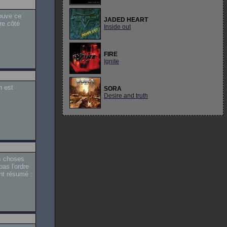
rouve ce
JADED HEART
tre côté
Inside out
FIRE
Ignite
n est
SORA
Desire and truth
es choses
as l'ordre
nt résumé :