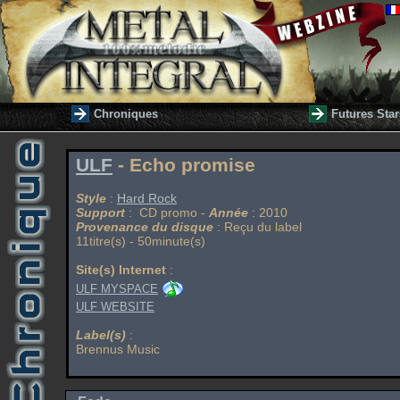
Chroniques
Futures Star
ULF
- Echo promise
Style
:
Hard Rock
Support
: CD promo -
Année
: 2010
Provenance du disque
: Reçu du label
11titre(s) - 50minute(s)
Site(s) Internet
:
ULF MYSPACE
ULF WEBSITE
Label(s)
:
Brennus Music