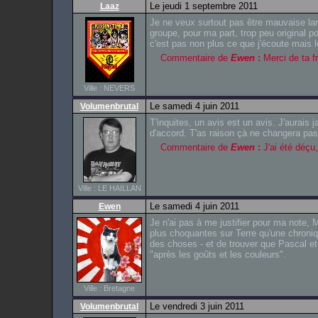
Le jeudi 1 septembre 2011
Laaz
Je ne veux surtout pas être mauvaise lan
groupe, pour ma part, trop peu original po
c'est pas non plus ce que j'écoute mais
Commentaire de
Ewen
:
Merci de ta fr
Ville : NEVERS
Le samedi 4 juin 2011
Volumenbrutal
T'inquites, un avis est un avis. J'aurais j
d'accord. T'as raison çà ne changera pas
Commentaire de
Ewen
:
J'ai été déçu, 
Ville : LE HAILLAN
Le samedi 4 juin 2011
Ewen
Je n'ai pas à me justifier pour ma note, M
plus choquantes sur Terre qu'une chroniq
des choses - et de trouver que Pascal 
"après les goûts et les couleurs".
Ville : Bretagne
Le vendredi 3 juin 2011
Volumenbrutal