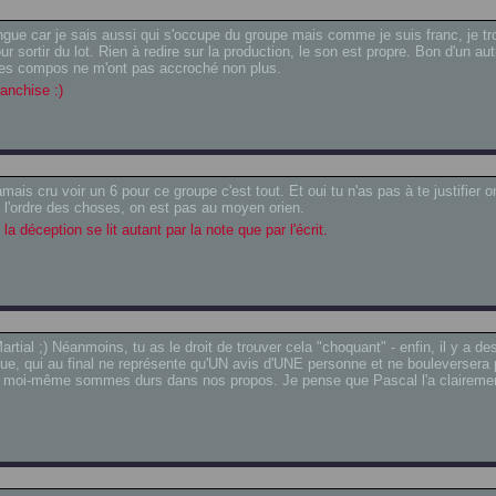
gue car je sais aussi qui s'occupe du groupe mais comme je suis franc, je t
ur sortir du lot. Rien à redire sur la production, le son est propre. Bon d'un au
 les compos ne m'ont pas accroché non plus.
anchise :)
amais cru voir un 6 pour ce groupe c'est tout. Et oui tu n'as pas à te justifier o
 l'ordre des choses, on est pas au moyen orien.
la déception se lit autant par la note que par l'écrit.
artial ;) Néanmoins, tu as le droit de trouver cela "choquant" - enfin, il y a d
ue, qui au final ne représente qu'UN avis d'UNE personne et ne bouleversera p
et moi-même sommes durs dans nos propos. Je pense que Pascal l'a claireme