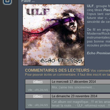
Fade ...
ULF
, groupe 
cinq titres
Pie
l’opus tant va
future star ».
sincérité de ce
De fil en angu
Moderne/Rock A
instrumentales
pas bonne min
écoutes prolon
Echo Promise
COMMENTAIRES DES LECTEURS
Vos commentai
Pour pouvoir écrire un commentaire, il faut être inscrit en t
Le mercredi 17 décembre 2014
Gilbert
Moi, j'aime très sincèrement...
Ville : oRL2ALNS
Le dimanche 23 novembre 2014
Gilbert
Cet album est magnifique...!!! et les arra
Ville : oRL2ALNS
tenait la route... - ULF, reformez-vous...!!