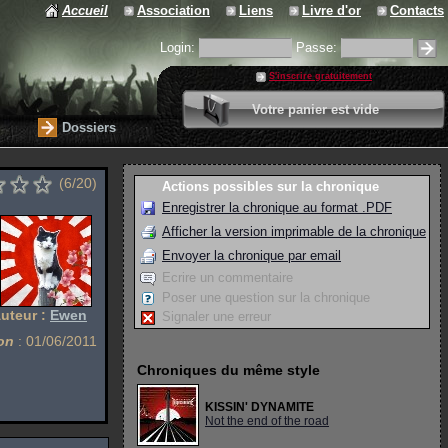
Accueil
Association
Liens
Livre d'or
Contacts
Login:
Passe:
S'inscrire gratuitement
0 article
Votre panier est vide
Valider votre panier
Dossiers
(6/20)
Actions possibles sur la chronique
Enregistrer la chronique au format .PDF
Afficher la version imprimable de la chronique
Envoyer la chronique par email
Ecrire un commentaire
Poser une question sur la chronique
uteur :
Ewen
Signaler une erreur
on
: 01/06/2011
Chroniques du même style
KISSIN' DYNAMITE
Not the end of the road