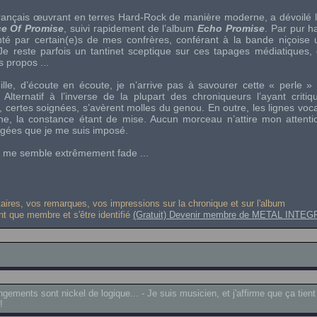
français œuvrant en terres Hard-Rock de manière moderne, a dévoilé l
ce Of Promise
, suivi rapidement de l’album
Echo Promise
. Par pur ha
nté par certain(e)s de mes confrères, conférant à la bande niçoise 
 Je reste parfois un tantinet sceptique sur ces tapages médiatiques, 
s propos ...
ille, d’écoute en écoute, je n’arrive pas à savourer cette « perle 
lternatif à l’inverse de la plupart des chroniqueurs l’ayant critiq
, certes soignées, s’avèrent molles du genou. En outre, les lignes voca
e, la constance étant de mise. Aucun morceau n’attire mon attenti
gées que je me suis imposé.
me semble extrêmement fade ...
res, vos remarques, vos impressions sur la chronique et sur l'album
ant que membre et s'être identifié
(Gratuit) Devenir membre de METAL INTEG
ngements sont nickel de logique... - Je suis musicien, et j'affirme que ça tient
!