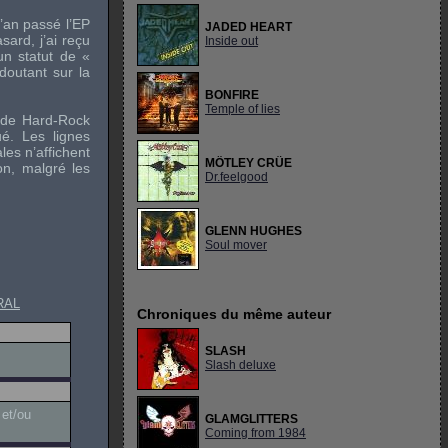
’an passé l’EP
JADED HEART
sard, j’ai reçu
Inside out
un statut de «
doutant sur la
BONFIRE
Temple of lies
» de Hard-Rock
ué. Les lignes
les n’affichent
MÖTLEY CRÜE
on, malgré les
Dr.feelgood
GLENN HUGHES
Soul mover
RAL
Chroniques du même auteur
SLASH
Slash deluxe
 et/ou
GLAMGLITTERS
Coming from 1984