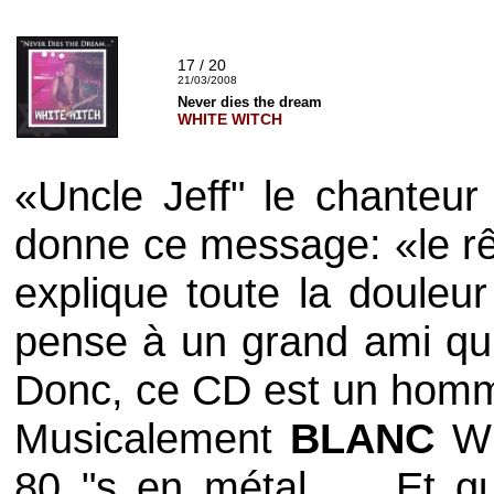
17 / 20
21/03/2008
Never dies the dream
WHITE WITCH
«Uncle Jeff" le chanteu
donne ce message: «le rêv
explique toute la douleur 
pense à un grand ami qui
Donc, ce CD est un homma
Musicalement
BLANC
W
80 "s en métal .... Et q