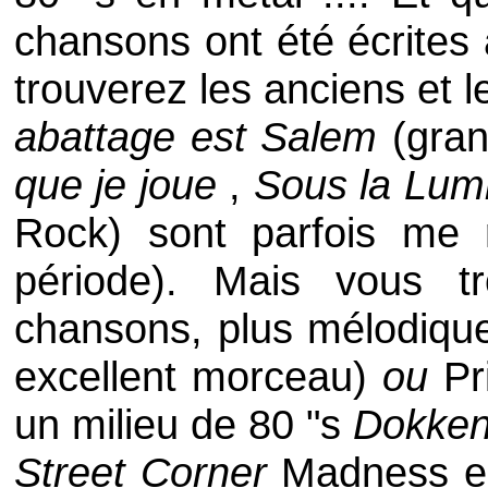
chansons ont été écrites à
trouverez les anciens et l
abattage est Salem
(gra
que je joue
,
Sous la Lum
Rock) sont parfois me 
période). Mais vous tr
chansons, plus mélodiq
excellent morceau)
ou
Pr
un milieu de 80 "s
Dokke
Street Corner
Madness es