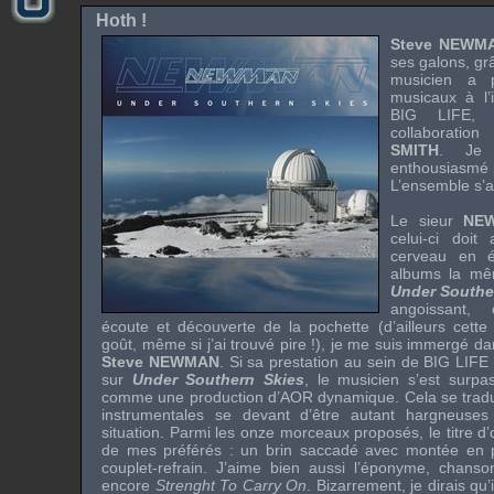
Hoth !
Steve NEWM
ses galons, grâ
musicien a 
musicaux à l’
BIG LIFE
, 
collaboratio
SMITH
. Je 
enthousiasmé p
L’ensemble s’av
Le sieur
NE
celui-ci doit
cerveau en éb
albums la mê
Under Southe
angoissant, 
écoute et découverte de la pochette (d’ailleurs cette
goût, même si j’ai trouvé pire !), je me suis immergé d
Steve NEWMAN
. Si sa prestation au sein de
BIG LIFE
sur
Under Southern Skies
, le musicien s’est surpa
comme une production d’AOR dynamique. Cela se traduit
instrumentales se devant d’être autant hargneuses
situation. Parmi les onze morceaux proposés, le titre d
de mes préférés : un brin saccadé avec montée en 
couplet-refrain. J’aime bien aussi l’éponyme, chans
encore
Strenght To Carry On
. Bizarrement, je dirais qu