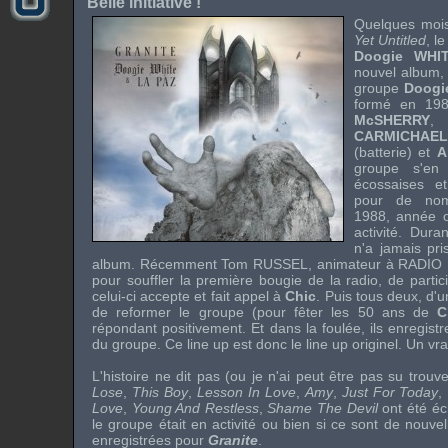
Belle initiative !
Quelques moi
Yet Untitled
, l
Doogie WH
nouvel album
groupe
Doogi
formé en 198
McSHERRY
, 
CARMICHAEL
(batterie) et
A
groupe s'en
écossaises et
pour de nom
1988, année o
activité. Dura
n'a jamais pri
album. Récemment Tom RUSSEL, animateur à
RADIO
pour souffler la première bougie de la radio, de parti
celui-ci accepte et fait appel à
Chic
. Puis tous deux, d
de reformer le groupe (pour fêter les 50 ans de
C
répondant positivement. Et dans la foulée, ils enregist
du groupe. Ce
line up
est donc le
line up
originel. Un vra
L'histoire ne dit pas (ou je n'ai peut être pas su trouver 
Lose
,
This Boy
,
Lesson In Love
,
Amy
,
Just For Today
,
Love
,
Young And Restless
,
Shame The Devil
ont été éc
le groupe était en activité ou bien si ce sont de nouvel
enregistrées pour
Granite
.