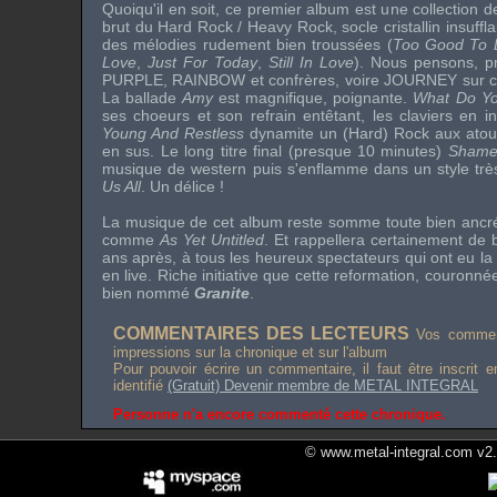
Quoiqu'il en soit, ce premier album est une collection de
brut du
Hard Rock
/
Heavy Rock
, socle cristallin insuf
des mélodies rudement bien troussées (
Too Good To 
Love
,
Just For Today
,
Still In Love
). Nous pensons, p
PURPLE
,
RAINBOW
et confrères, voire
JOURNEY
sur 
La ballade
Amy
est magnifique, poignante.
What Do Yo
ses choeurs et son refrain entêtant, les claviers en
i
Young And Restless
dynamite un (
Hard
)
Rock
aux atou
en sus. Le long titre final (presque 10 minutes)
Shame
musique de
western
puis s'enflamme dans un style tr
Us All
. Un délice !
La musique de cet album reste somme toute bien ancrée
comme
As Yet Untitled
. Et rappellera certainement de
ans après, à tous les heureux spectateurs qui ont eu la
en live. Riche initiative que cette reformation, couronné
bien nommé
Granite
.
COMMENTAIRES DES LECTEURS
Vos comment
impressions sur la chronique et sur l'album
Pour pouvoir écrire un commentaire, il faut être inscrit 
identifié
(Gratuit) Devenir membre de METAL INTEGRAL
Personne n'a encore commenté cette chronique.
© www.metal-integral.com v2.5