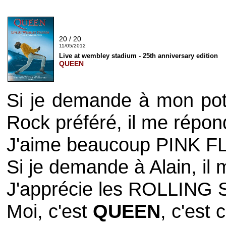
20 / 20
11/05/2012
Live at wembley stadium - 25th anniversary edition
QUEEN
Si je demande à mon po
Rock
préféré, il me répo
J'aime beaucoup
PINK F
Si je demande à Alain, il m
J'apprécie les
ROLLING 
Moi, c'est
QUEEN
, c'est