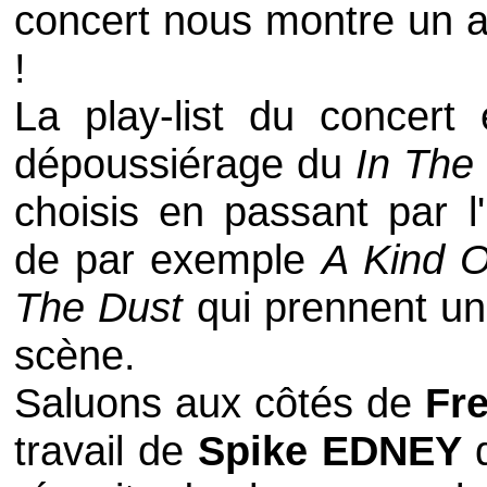
concert nous montre un a
!
La
play-list
du concert e
dépoussiérage du
In The
choisis en passant par l
de par exemple
A Kind O
The Dust
qui prennent un
scène.
Saluons aux côtés de
Fr
travail de
Spike EDNEY