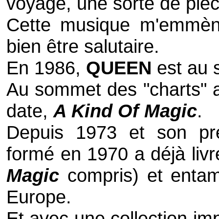
voyage, une sorte de pièc
Cette musique m'emmène
bien être salutaire.
En 1986,
QUEEN
est au 
Au sommet des "
charts
" 
date,
A Kind Of Magic
.
Depuis 1973 et son p
formé en 1970 a déjà livr
Magic
compris) et entam
Europe.
Et avec une collection im