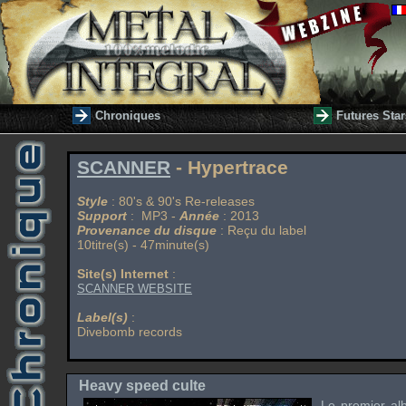
Chroniques
Futures Star
SCANNER
- Hypertrace
Style
: 80's & 90's Re-releases
Support
: MP3 -
Année
: 2013
Provenance du disque
: Reçu du label
10titre(s) - 47minute(s)
Site(s) Internet
:
SCANNER WEBSITE
Label(s)
:
Divebomb records
Heavy speed culte
Le premier a