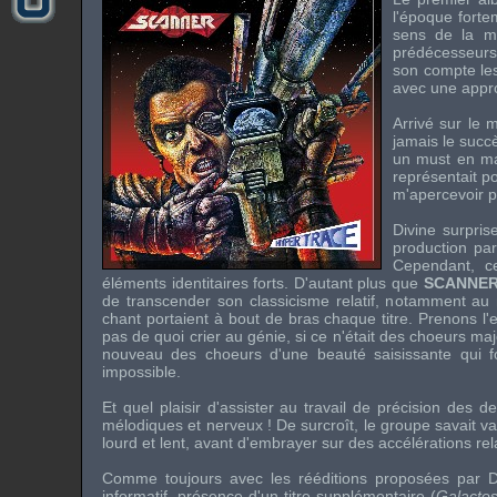
l'époque forte
sens de la m
prédécesseur
son compte l
avec une appr
Arrivé sur le
jamais le succ
un
must
en m
représentait p
m'apercevoir 
Divine surpris
production par
Cependant, ce
éléments identitaires forts. D'autant plus que
SCANNE
de transcender son classicisme relatif, notamment a
chant portaient à bout de bras chaque titre. Prenons 
pas de quoi crier au génie, si ce n'était des choeurs m
nouveau des choeurs d'une beauté saisissante qui fo
impossible.
Et quel plaisir d'assister au travail de précision des 
mélodiques et nerveux ! De surcroît, le groupe savait va
lourd et lent, avant d'embrayer sur des accélérations rel
Comme toujours avec les rééditions proposées par
D
informatif, présence d'un titre supplémentaire (
Galacto