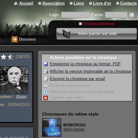
Accueil
Association
Liens
Livre d'or
Contacts
Login:
Passe:
S'inscrire gratuitement
0 article
Votre panier est vide
Valider votre panier
Dossiers
(18/20)
Actions possibles sur la chronique
Enregistrer la chronique au format .PDF
Afficher la version imprimable de la chronique
Envoyer la chronique par email
Ecrire un commentaire
Poser une question sur la chronique
Auteur :
Alain
Signaler une erreur
on
: 30/04/2013
Chroniques du même style
IRONCROSS
Steel warrior
ds
et m'avait à