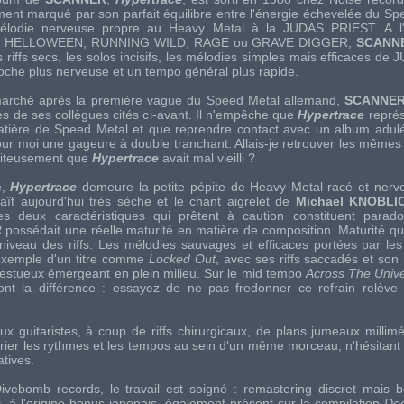
ment marqué par son parfait équilibre entre l'énergie échevelée du
Spe
élodie nerveuse propre au
Heavy Metal
à la
JUDAS PRIEST
. A l
s
HELLOWEEN
,
RUNNING WILD
,
RAGE
ou
GRAVE DIGGER
,
SCANN
es
riffs
secs, les
solos
incisifs, les mélodies simples mais efficaces de
J
oche plus nerveuse et un
tempo
général plus rapide.
 marché après la première vague du
Speed Metal
allemand,
SCANNE
ès de ses collègues cités ci-avant. Il n'empêche que
Hypertrace
repré
atière de
Speed Metal
et que reprendre contact avec un album adulé
our moi une gageure à double tranchant. Allais-je retrouver les mêmes
piteusement que
Hypertrace
avait mal vieilli ?
e,
Hypertrace
demeure la petite pépite de
Heavy Metal
racé et nerve
aît aujourd'hui très sèche et le chant aigrelet de
Michael KNOBLI
s deux caractéristiques qui prêtent à caution constituent parad
R
possédait une réelle maturité en matière de composition. Maturité qui
u niveau des
riffs
. Les mélodies sauvages et efficaces portées par les 
l'exemple d'un titre comme
Locked Out
, avec ses
riffs
saccadés et son r
ajestueux émergeant en plein milieu. Sur le
mid tempo
Across The Univ
nt la différence : essayez de ne pas fredonner ce refrain relève 
deux guitaristes, à coup de
riffs
chirurgicaux, de plans jumeaux millim
rier les rythmes et les
tempos
au sein d'un même morceau, n'hésitant à
atives.
ivebomb records
, le travail est soigné :
remastering
discret mais b
s
, à l'origine bonus japonais, également présent sur la compilation
Do