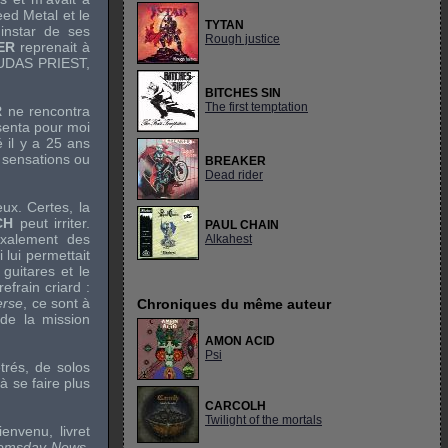
ed Metal
et le
TYTAN
'instar de ses
Rough justice
ER
reprenait à
UDAS PRIEST
,
BITCHES SIN
The first temptation
R
ne rencontra
senta pour moi
 il y a 25 ans
 sensations ou
BREAKER
Dead rider
ux. Certes, la
CH
peut irriter.
PAUL CHAIN
oxalement des
Alkahest
 lui permettait
guitares et le
efrain criard :
erse
, ce sont à
Chroniques du même auteur
de la mission
AMON ACID
Psi
étrés, de
solos
 se faire plus
CARCOLH
Twilight of the mortals
ienvenu, livret
omsday News
,