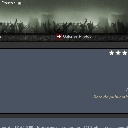
Français
s
Galeries Photos
Date de publicati
lbum de
SCANNER
,
Hypertrace
, est sorti en 1988 chez
Noise recor