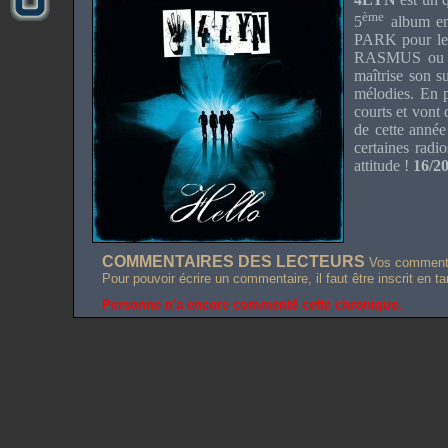
ème
5
album en 
PARK pour le
RASMUS ou en
maîtrise son s
mélodies. En 
courts et vont
de cette année
certaines rad
attitude !
16/2
COMMENTAIRES DES LECTEURS
Vos commentai
Pour pouvoir écrire un commentaire, il faut être inscrit en t
Personne n'a encore commenté cette chronique.