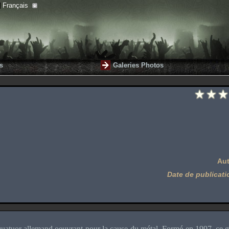
Français
s
Galeries Photos
Aut
Date de publicati
quatuor allemand oeuvrant pour la cause du métal. Formé en 1997, ce g