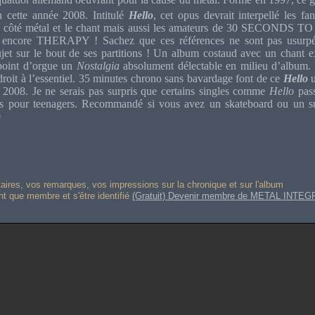
cette année 2008. Intitulé
Hello
, cet opus devrait interpellé les 
 côté métal et le chant mais aussi les amateurs de 30 SECONDS
core THERAPY ! Sachez que ces références ne sont pas usurp
ujet sur le bout de ses partitions ! Un album costaud avec un chant ex
point d’orgue un
Nostalgia
absolument délectable en milieu d’album. L
 droit à l’essentiel. 35 minutes chrono sans bavardage font de ce
Hello
 2008.
Je ne serais pas surpris que certains singles comme
Hello
pass
ios pour teenagers. Recommandé si vous avez un skateboard ou un su
0
res, vos remarques, vos impressions sur la chronique et sur l'album
ant que membre et s'être identifié
(Gratuit) Devenir membre de METAL INTEG