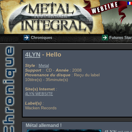
Chroniques
Futures Star
4LYN
- Hello
Style
:
Metal
Support
: CD -
Année
: 2008
Provenance du disque
: Reçu du label
10titre(s) - 35minute(s)
Site(s) Internet
:
4LYN WEBSITE
Label(s)
:
Wacken Records
Métal allemand !
4LYN
est un 