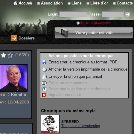
Accueil
Association
Liens
Livre d'or
Contacts
Login:
Passe:
S'inscrire gratuitement
0 article
Votre panier est vide
Valider votre panier
Dossiers
(16/20)
Actions possibles sur la chronique
Enregistrer la chronique au format .PDF
Afficher la version imprimable de la chronique
Envoyer la chronique par email
Ecrire un commentaire
Poser une question sur la chronique
eur :
Rémifm
Signaler une erreur
on
: 10/04/2008
Chroniques du même style
SYBREED
The pulse of awakening
roupe sort son