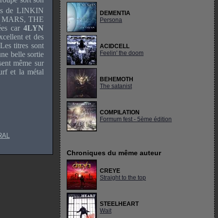
fans de LINKIN
DEMENTIA
 TO MARS, THE
Persona
ées car
4LYN
cellent et des
es titres sont
ACIDCELL
Feelin' the doom
une belle sortie
ent même sur
rf et la métal
BEHEMOTH
The satanist
COMPILATION
Formum fest - 5ème édition
RAL
Chroniques du même auteur
CREYE
Straight to the top
STEELHEART
Wait