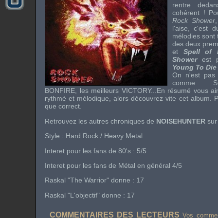
rentre dedan
cohérent ! Pou
Rock Shower
l'aise, c'est 
mélodies sont t
des deux prem
et
Spell of 
Shower
est p
Young To Di
On n'est pas 
comme SC
BONFIRE, les meilleurs VICTORY...En résumé vous aim
rythmé et mélodique, alors découvrez vite cet album. 
que correct.
Retrouvez les autres chroniques de
NOISEHUNTER
sur 
Style : Hard Rock / Heavy Metal
Interet pour les fans de 80's : 5/5
Interet pour les fans de Métal en général 4/5
Raskal "The Warrior" donne : 17
Raskal "L'objectif" donne : 17
COMMENTAIRES DES LECTEURS
Vos comment