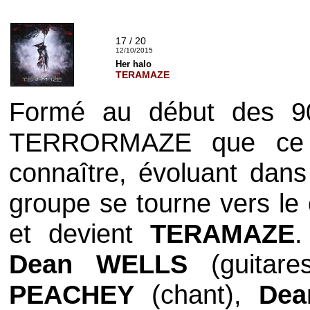
17 / 20
12/10/2015
Her halo
TERAMAZE
Formé au début des 90
TERRORMAZE
que ce 
connaître, évoluant dan
groupe se tourne vers le
et devient
TERAMAZE
.
Dean WELLS
(guitar
PEACHEY
(chant),
De