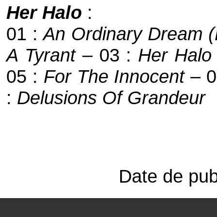
Her Halo
:
01 :
An Ordinary Dream 
A Tyrant
– 03 :
Her Halo
05 :
For The Innocent
– 0
:
Delusions Of Grandeur
Date de publ