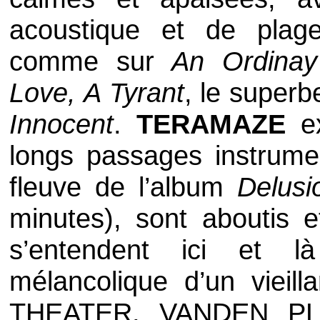
acoustique et de plage
comme sur
An Ordina
Love, A Tyrant
, le superb
Innocent
.
TERAMAZE
e
longs passages instrumen
fleuve de l’album
Delusi
minutes), sont aboutis e
s’entendent ici et l
mélancolique d’un vieil
THEATER
,
VANDEN P