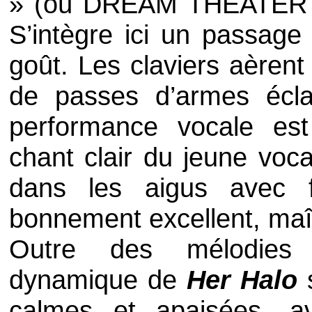
» (où
DREAM THEATER
S’intègre ici un passag
goût. Les claviers aèrent
de passes d’armes écla
performance vocale est
chant clair du jeune voca
dans les aigus avec fa
bonnement excellent, maîtr
Outre des mélodies f
dynamique de
Her Halo
s
calmes et apaisées, a