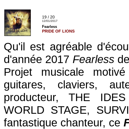
19 / 20
12/01/2017
Fearless
PRIDE OF LIONS
Qu'il est agréable d'éco
d'année 2017
Fearless
d
Projet musicale motiv
guitares, claviers, aut
producteur,
THE IDE
WORLD STAGE
,
SURV
fantastique chanteur, ce