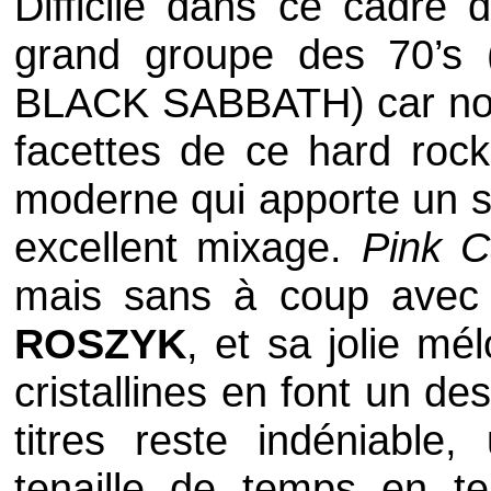
Difficile dans ce cadre
grand groupe des 70’s 
BLACK SABBATH
) car n
facettes de ce
hard rock
moderne qui apporte un so
excellent mixage.
Pink C
mais sans à coup avec
ROSZYK
, et sa jolie mé
cristallines en font un des
titres reste indéniabl
tenaille de temps en 