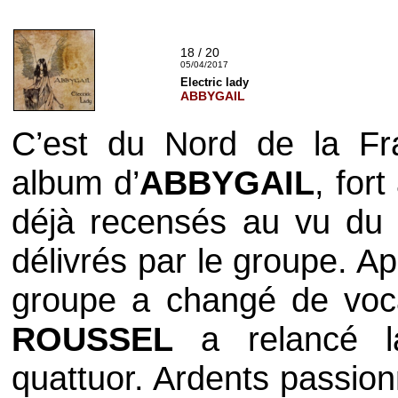
18 / 20
05/04/2017
Electric lady
ABBYGAIL
C’est du Nord de la Fr
album d’
ABBYGAIL
, for
déjà recensés au vu du 
délivrés par le groupe. A
groupe a changé de vocal
ROUSSEL
a relancé la
quattuor. Ardents passio