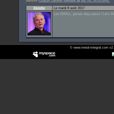
identifié
(Gratuit) Devenir membre de METAL INTEGRAL
Le mardi 8 août 2017
Rémifm
Lee SMALL, jamais déçu perso ! Let's Ro
© www.metal-integral.com v2.5