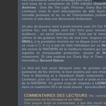
sont issus de la compilation de 1999 intitulée
Unearth
Archives
:
Give Me The Light, Prisoner, Every Boy I
Lionheart
, mais ils sont réenregistrés de telle faç
nouvelle jeunesse et au vu de l’interprétation puissa
comme si cela était une découverte finalement.
Un peu de douceur vient à point nommé avec
On Our 
lyrisme fou, ces Anglais sont très forts pour remuer
auditeurs : un sacré instrumental ! Suivi par le mo
rythme et les guitares font feu de tout bois, toujours 
SMALL
à la prestation énorme sur ce disque (non il ne
ce coup-ci !). Il n’y a pas de répit mélodique sur ce
Se
fait revivre la
NWOBHM
de la meilleure manière qui so
superbe et remarquable production, oeuvre de
S
notamment. Et cela explose sur
Every Boy In Town
, 
merveilleux
Second Nature
.
Le final est tout aussi attrayant avec de grosses ry
puissance de feu énorme, le tout soutenu par ces choe
Time Is Watching
et à
Heartbeat Radio
notamment, sa
Lionheart
, pour un retour à ce
hard rock
si prisé et si
de la
NWOBHM
. Un grand coup de chapeau à
LION
dans ce maelström 80’s de toute beauté : époustouflant 
COMMENTAIRES DES LECTEURS
Vos comment
impressions sur la chronique et sur l'album
Pour pouvoir écrire un commentaire, il faut être inscrit 