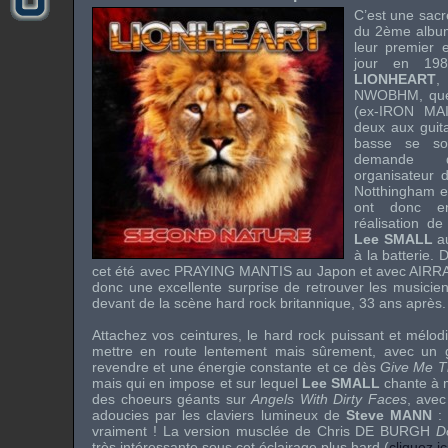
C’est une sacr
du 2ème alb
leur premier 
jour en 19
LIONHEART
,
NWOBHM
, q
(ex-
IRON MA
deux aux guit
basse se so
demand
organisateur
Notthingham
e
ont donc en
réalisation d
Lee SMALL
au
à la batterie.
cet été avec
PRAYING MANTIS
au Japon et avec
AIRR
donc une excellente surprise de retrouver les musicie
devant de la scène
hard rock
britannique, 33 ans après.
Attachez vos ceintures, le
hard rock
puissant et mélo
mettre en route lentement mais sûrement, avec un 
revendre et une énergie constante et ce dès
Give Me T
mais qui en impose et sur lequel
Lee SMALL
chante à m
des choeurs géants sur
Angels With Dirty Faces
, avec
adoucies par les claviers lumineux de
Steve MANN
:
vraiment ! La version musclée de
Chris DE BURGH
D
très intéressante sous cet éclairage plus
hard
(
cliquez ic