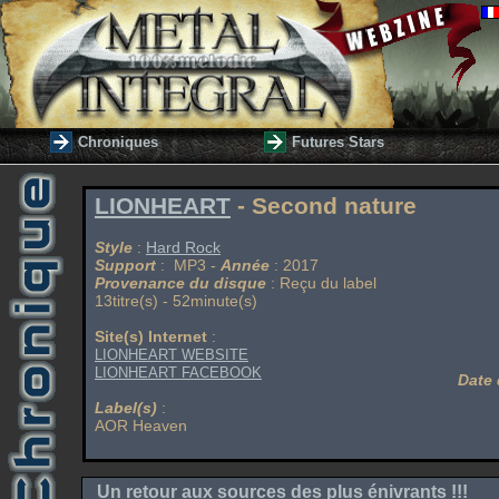
Chroniques
Futures Stars
LIONHEART
- Second nature
Style
:
Hard Rock
Support
: MP3 -
Année
: 2017
Provenance du disque
: Reçu du label
13titre(s) - 52minute(s)
Site(s) Internet
:
LIONHEART WEBSITE
LIONHEART FACEBOOK
Date 
Label(s)
:
AOR Heaven
Un retour aux sources des plus énivrants !!!