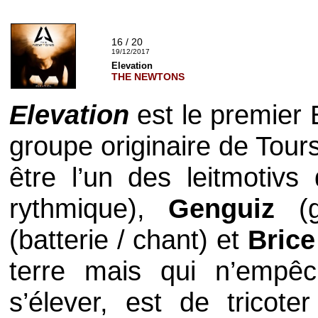
16 / 20
19/12/2017
Elevation
THE NEWTONS
Elevation
est le premier
groupe originaire de Tour
être l’un des leitmotiv
rythmique),
Genguiz
(
(batterie / chant) et
Bric
terre mais qui n’empêch
s’élever, est de tricot