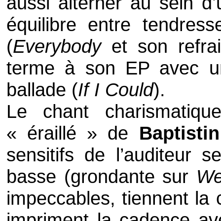
aussi alterner au sein d’
équilibre entre tendres
(
Everybody
et son refr
terme à son
EP
avec u
ballade (
If I Could
).
Le chant charismatiqu
« éraillé » de
Baptisti
sensitifs de l’auditeur s
basse (grondante sur
We
impeccables, tiennent la 
impriment la cadence ave