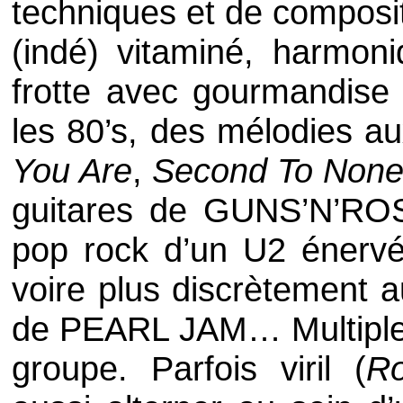
techniques et de composi
(indé) vitaminé, harmon
frotte avec gourmandis
les 80’s, des mélodies a
You Are
,
Second To Non
guitares de
GUNS’N’RO
pop rock
d’un
U2
énervé
voire plus discrètement 
de
PEARL JAM
… Multipl
groupe. Parfois viril (
Ro