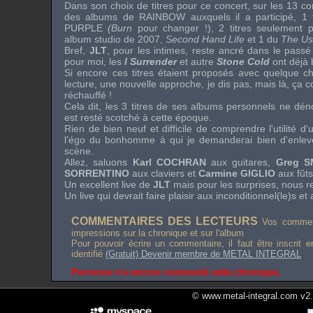
Dans son choix de titres pour ce concert, sur les 13 co
des albums de
RAINBOW
auxquels il a participé, 1
PURPLE
(Burn
pour changer !), 2 titres seulement p
album studio de 2007,
Second Hand Life
et 1 du
The Us
Bref,
JLT
, pour les intimes, reste ancré dans le passé
pour moi, les
I Surrender
et autre
Stone Cold
ont déjà b
Si encore ces titres étaient proposés avec quelque c
lecture, une nouvelle approche, je dis pas, mais là, ça
réchauffé !
Cela dit, les 3 titres de ses albums personnels ne dé
est resté scotché à cette époque.
Rien de bien neuf et difficile de comprendre l'utilité d'un
l'égo du bonhomme à qui je demanderai bien d'enleve
scène.
Allez, saluons
Karl COCHRAN
aux guitares,
Greg 
SORRENTINO
aux claviers et
Carmine GIGLIO
aux fûts
Un excellent live de
JLT
mais pour les surprises, nous 
Un live qui devrait faire plaisir aux inconditionnel(le)s et
COMMENTAIRES DES LECTEURS
Vos comment
impressions sur la chronique et sur l'album
Pour pouvoir écrire un commentaire, il faut être inscrit 
identifié
(Gratuit) Devenir membre de METAL INTEGRAL
Personne n'a encore commenté cette chronique.
© www.metal-integral.com v2.5