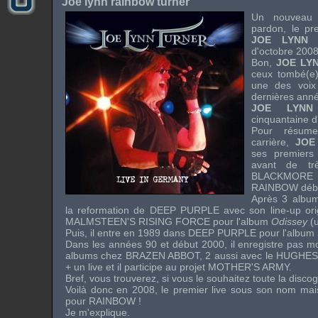
Joe lynn rainbow turner
Un nouveau
pardon, le pr
JOE LYNN
d'octobre 2008
Bon,
JOE LY
ceux tombé(e)
une des voix
dernières anné
JOE LYNN
cinquantaine d
Pour résume
carrière,
JOE
ses premier
avant de tr
BLACKMOR
RAINBOW
déb
Après 3 albu
la reformation de
DEEP PURPLE
avec son line-up orig
MALMSTEEN'S RISING FORCE
pour l'album
Odissey
(u
Puis, il entre en 1989 dans
DEEP PURPLE
pour l'album
Dans les années 90 et début 2000, il enregistre pas m
albums chez
BRAZEN ABBOT
, 2 aussi avec le
HUGHES
+ un live et il participe au projet
MOTHER'S ARMY
.
Bref, vous trouverez, si vous le souhaitez toute la discog
Voilà donc en 2008, le premier live sous son nom mais
pour
RAINBOW
!
Je m'explique.