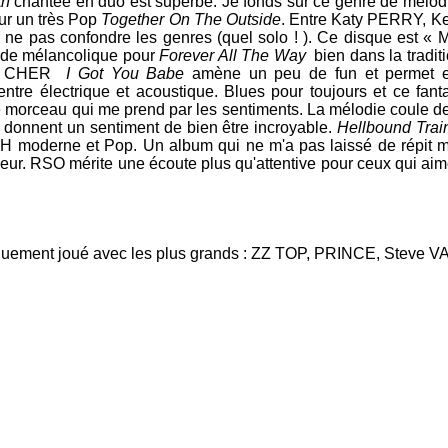
th
chantée en duo est superbe. Je fonds sur ce genre de mélodie.
r un très Pop
Together On The Outside
. Entre
Katy PERRY
,
Ke
our ne pas confondre les genres (quel solo ! ). Ce disque est
ade mélancolique pour
Forever All The Way
bien dans la tradit
 CHER
I Got You Babe
amène un peu de fun et permet enc
ntre électrique et acoustique. Blues pour toujours et ce fan
 de morceau qui me prend par les sentiments. La mélodie coule 
e donnent un sentiment de bien être incroyable.
Hellbound Tra
TH
moderne et Pop. Un album qui ne m'a pas laissé de répit mu
leur.
RSO
mérite une écoute plus qu'attentive pour ceux qui aime
quement joué avec les plus grands :
ZZ TOP
,
PRINCE
,
Steve VA