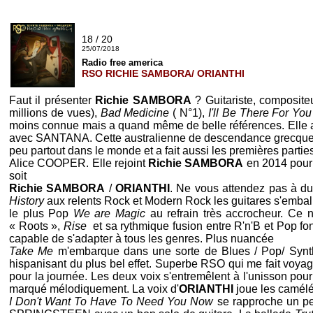
18 / 20
25/07/2018
Radio free america
RSO RICHIE SAMBORA/ ORIANTHI
Faut il présenter
Richie SAMBORA
? Guitariste, composit
millions de vues),
Bad Medicine
( N°1),
I'll Be There For You
moins connue mais a quand même de belle références. Elle a 
avec
SANTANA
. Cette australienne de descendance grecque
peu partout dans le monde et a fait aussi les premières partie
Alice COOPER
. Elle rejoint
Richie SAMBORA
en 2014 pour
soit
Richie SAMBORA
/
ORIANTHI
. Ne vous attendez pas à du
History
aux relents Rock et Modern Rock les guitares s'embal
le plus Pop
We are Magic
au refrain très accrocheur. Ce 
« Roots »,
Rise
et sa rythmique fusion entre R'n'B et Pop fon
capable de s'adapter à tous les genres. Plus nuancée
Take Me
m'embarque dans une sorte de Blues / Pop/ Synt
hispanisant du plus bel effet. Superbe
RSO
qui me fait voya
pour la journée. Les deux voix s'entremêlent à l'unisson pou
marqué mélodiquement. La voix d'
ORIANTHI
joue les caméléo
I Don't Want To Have To Need You Now
se rapproche un p