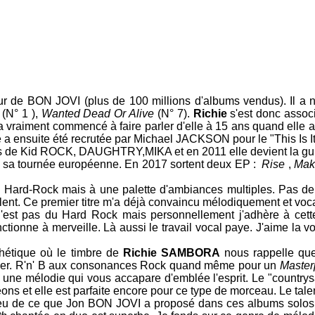
eur de
BON JOVI
(plus de 100 millions d'albums vendus). Il a n
(N° 1 ),
Wanted Dead Or Alive
(N° 7).
Richie
s'est donc associ
vraiment commencé à faire parler d'elle à 15 ans quand elle 
 a ensuite été recrutée par
Michael JACKSON
pour le "This Is I
s de
Kid ROCK
,
DAUGHTRY
,
MIKA
et en 2011 elle devient la gui
 sa tournée européenne. En 2017 sortent deux EP :
Rise
,
Maki
 Hard-Rock mais à une palette d'ambiances multiples. Pas de
lent. Ce premier titre m'a déjà convaincu mélodiquement et voc
n'est pas du Hard Rock mais personnellement j'adhère à cett
ctionne à merveille. Là aussi le travail vocal paye. J'aime la vo
hétique où le timbre de
Richie SAMBORA
nous rappelle que
ger. R'n' B aux consonances Rock quand même pour un
Master
r une mélodie qui vous accapare d'emblée l'esprit. Le "country
ns et elle est parfaite encore pour ce type de morceau. Le tale
eu de ce que
Jon BON JOVI
a proposé dans ces albums solos