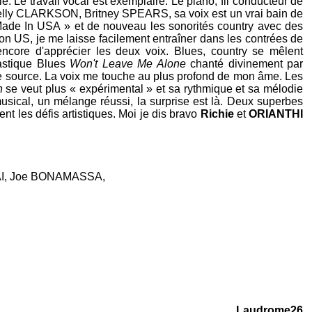
 Le travail vocal est exemplaire. Le piano, fil conducteur de
lly CLARKSON
,
Britney SPEARS
, sa voix est un vrai bain de
 « Made In USA » et de nouveau les sonorités country avec des
ion US, je me laisse facilement entraîner dans les contrées de
ore d'apprécier les deux voix. Blues, country se mêlent
tastique Blues
Won't Leave Me Alone
chanté divinement par
de source. La voix me touche au plus profond de mon âme. Les
in
se veut plus « expérimental » et sa rythmique et sa mélodie
sical, un mélange réussi, la surprise est là. Deux superbes
nt les défis artistiques. Moi je dis bravo
Richie
et
ORIANTHI
I
,
Joe BONAMASSA
,
Laudrome26