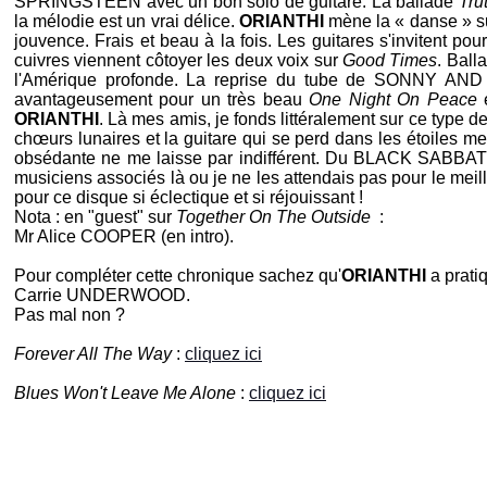
SPRINGSTEEN
avec un bon solo de guitare. La ballade
Tru
la mélodie est un vrai délice.
ORIANTHI
mène la « danse » su
jouvence. Frais et beau à la fois. Les guitares s'invitent p
cuivres viennent côtoyer les deux voix sur
Good Times
. Ball
l'Amérique profonde. La reprise du tube de
SONNY AND
avantageusement pour un très beau
One Night On Peace
e
ORIANTHI
. Là mes amis, je fonds littéralement sur ce type
chœurs lunaires et la guitare qui se perd dans les étoiles m
obsédante ne me laisse par indifférent. Du
BLACK SABBA
musiciens associés là ou je ne les attendais pas pour le meil
pour ce disque si éclectique et si réjouissant !
Nota : en "guest" sur
Together On The Outside
:
Mr
Alice COOPER
(en intro).
Pour compléter cette chronique sachez qu'
ORIANTHI
a prati
Carrie UNDERWOOD
.
Pas mal non ?
Forever All The Way
:
cliquez ici
Blues Won't Leave Me Alone
:
cliquez ici