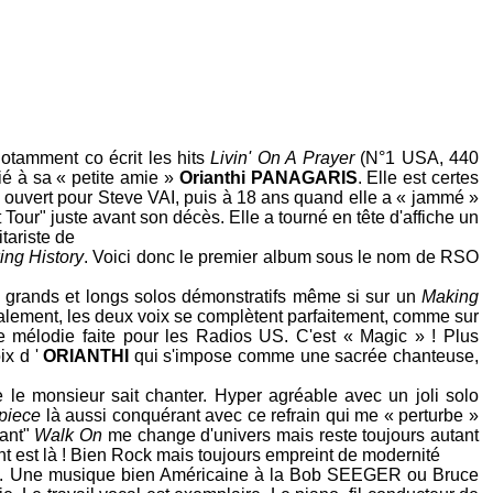
otamment co écrit les hits
Livin' On A Prayer
(N°1 USA, 440
é à sa « petite amie »
Orianthi PANAGARIS
. Elle est certes
a ouvert pour
Steve VAI
, puis à 18 ans quand elle a « jammé »
t Tour" juste avant son décès. Elle a tourné en tête d'affiche un
tariste de
ng History
. Voici donc le premier album sous le nom de
RSO
 grands et longs solos démonstratifs même si sur un
Making
alement, les deux voix se complètent parfaitement, comme sur
e mélodie faite pour les Radios US. C'est « Magic » ! Plus
ix d '
ORIANTHI
qui s'impose comme une sacrée chanteuse,
 le monsieur sait chanter. Hyper agréable avec un joli solo
piece
là aussi conquérant avec ce refrain qui me « perturbe »
sant"
Walk On
me change d'univers mais reste toujours autant
nt est là ! Bien Rock mais toujours empreint de modernité
. Une musique bien Américaine à la
Bob SEEGER
ou
Bruce