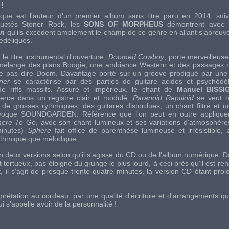
!
tique est l'auteur d'un premier album sans titre paru en 2014, su
quetés Stoner Rock, les
SONS OF MORPHEUS
démontrent avec
on
qu'ils excèdent amplement le champ de ce genre en allant s'abreuv
édéliques.
 le titre instrumental d'ouverture,
Doomed Cowboy
, porte merveilleus
 mélange des plans Boogie, une ambiance Western et des passages n
ne pas dire Doom. Davantage porté sur un groove prodigué par une
oner
se caractérise par des parties de guitare acides et psychédél
de riffs massifs. Assuré et impérieux, le chant de
Manuel BISSI
exerce dans un registre clair et modulé.
Paranoid Reptiloid
se veut n
 de grosses rythmiques, des guitares distordues, un chant filtré et un
'évoque
SOUNDGARDEN
. Référence que l'on peut en outre applique
ere To Go
, avec son chant lumineux et ses variations d'atmosphère
minutes)
Sphere
fait office de parenthèse lumineuse et irrésistible,
rythmique que mélodique.
n deux versions selon qu'il s'agisse du CD ou de l'album numérique. D
 tortueux, pas éloigné du grunge le plus lourd, à ceci près qu'il est re
, il s'agit de presque trente-quatre minutes, la version CD étant pro
prétation au cordeau, par une qualité d'écriture et d'arrangements qui
s'appelle avoir de la personnalité !