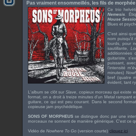
Pas vraiment ensommeillés, les fils de morphée 
Ce trio helvé
Nemesis
. Éti
House Sessi
Blues et psych
C'est ainsi que
nom puisqu'il
lourds, pour 
sautillante,
L
additionnées 
guitariste, s'
puissant, avec
l'intensité m
minutes)
Nowh
bref (quatre 
évident, tant 
L'album se clôt sur
Slave
, copieux morceau qui existe e
format, on a droit à treize minutes d'un Metal rampant et
guitare, ce qui est peu courant. Dans le second format
copieuse jam psychédélique.
SONS OF MORPHEUS
se distingue donc par une inter
morceaux ne sonnent de manière générique. C'est ce qui 
Vidéo de
Nowhere To Go
(version courte)
cliquez ici