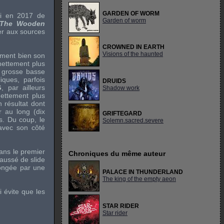
GARDEN OF WORM
ivi en 2017 de
Garden of worm
The Wooden
er aux sources
CROWNED IN EARTH
Visions of the haunted
ement bien son
ettement plus
 grosse basse
iques, parfois
DRUIDS
G
, par ailleurs
Shadow work
ettement plus
 résultat dont
r au long (dix
GRIFTEGARD
s. Du coup, le
Solemn.sacred.severe
 avec son côté
ans le premier
Chroniques du même auteur
haussé de slide
longée par une
PALACE IN THUNDERLAND
The king of the empty aeon
 évite que les
STAR RIDER
Star rider