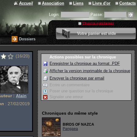
Accueil
Association
Liens
Livre d'or
Contacts
Login:
Passe:
S'inscrire gratuitement
0 article
Votre panier est vide
Valider votre panier
Dossiers
(16/20)
Actions possibles sur la chronique
Enregistrer la chronique au format .PDF
Afficher la version imprimable de la chronique
Envoyer la chronique par email
Ecrire un commentaire
Poser une question sur la chronique
Auteur :
Alain
Signaler une erreur
on
: 27/02/2019
Chroniques du même style
BIRDS OF NAZCA
Pangaea