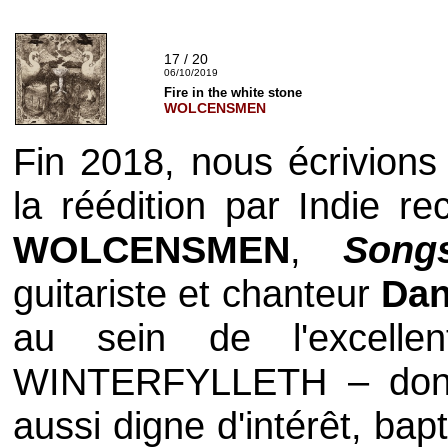
17 / 20
06/10/2019
Fire in the white stone
WOLCENSMEN
Fin 2018, nous écrivions
la réédition par
Indie re
WOLCENSMEN
,
Song
guitariste et chanteur
Da
au sein de l'excell
WINTERFYLLETH
– don
aussi digne d'intérêt, bap