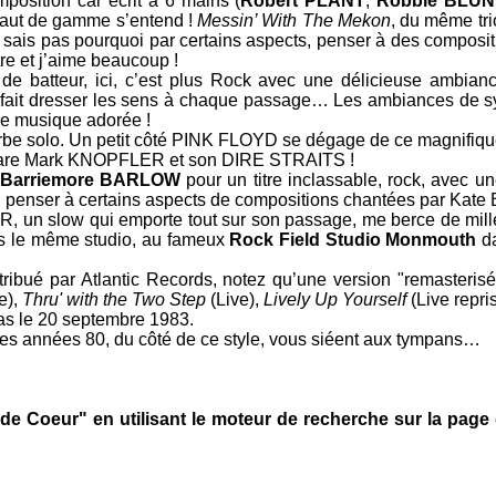
mposition car écrit à 6 mains (
Robert PLANT
,
Robbie BLUN
 haut de gamme s’entend !
Messin’ With The Mekon
, du même tr
e sais pas pourquoi par certains aspects, penser à des compos
tre et j’aime beaucoup !
de batteur, ici, c’est plus Rock avec une délicieuse ambianc
 fait dresser les sens à chaque passage… Les ambiances de sy
re musique adorée !
be solo. Un petit côté
PINK FLOYD
se dégage de ce magnifique 
tare
Mark KNOPFLER
et son
DIRE STRAITS
!
Barriemore BARLOW
pour un titre inclassable, rock, avec 
i, penser à certains aspects de compositions chantées par
Kate
, un slow qui emporte tout sur son passage, me berce de mill
ns le même studio, au fameux
Rock Field Studio Monmouth
da
stribué par
Atlantic Records
, notez qu’une version "remasteri
e),
Thru' with the Two Step
(Live),
Lively Up Yourself
(Live repr
xas le 20 septembre 1983.
les années 80, du côté de ce style, vous siéent aux tympans…
e Coeur" en utilisant le moteur de recherche sur la pag