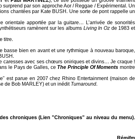
T
et
Paul MARTINEZ
), ce titre possède un groove vraiment
io surprend par son approche Aor / Reggae / Expérimental. Un
itions chantées par
Kate BUSH
. Une sorte de pont rappelle un
e orientale apportée par la guitare… L’arrivée de sonorités
nthétiseurs ramènent sur les albums
Living In Oz
de 1983 et
titre.
une basse bien en avant et une rythmique à nouveau baroque,
 BUSH
.
e caresses avec ses chœurs oniriques et divins… Je craque !
ns le Pays de Galles, ce
The Principle Of Moments
montre
sée" est parue en 2007 chez
Rhino Entertainment
(maison de
ise de
Bob MARLEY
) et un inédit
Turnaround
.
e des chroniques (Lien "Chroniques" au niveau du menu).
Rémifm