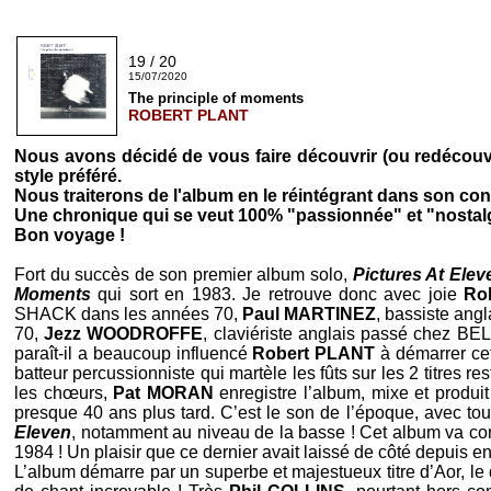
19 / 20
15/07/2020
The principle of moments
ROBERT PLANT
Nous avons décidé de vous faire découvrir (ou redécouv
style préféré.
Nous traiterons de l'album en le réintégrant dans son conte
Une chronique qui se veut 100% "passionnée" et "nostalgiqu
Bon voyage !
Fort du succès de son premier album solo,
Pictures At Elev
Moments
qui sort en 1983. Je retrouve donc avec joie
Ro
SHACK
dans les années 70,
Paul MARTINEZ
, bassiste ang
70,
Jezz WOODROFFE
, claviériste anglais passé chez
BEL
paraît-il a beaucoup influencé
Robert PLANT
à démarrer cet
batteur percussionniste qui martèle les fûts sur les 2 titres r
les chœurs,
Pat MORAN
enregistre l’album, mixe et produi
presque 40 ans plus tard. C’est le son de l’époque, avec tou
Eleven
, notamment au niveau de la basse ! Cet album va con
1984 ! Un plaisir que ce dernier avait laissé de côté depuis e
L’album démarre par un superbe et majestueux titre d’Aor, le