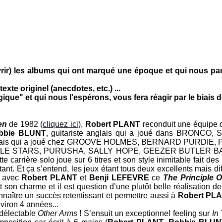
rir) les albums qui ont marqué une époque et qui nous par
xte originel (anecdotes, etc.) ...
e" et qui nous l'espérons, vous fera réagir par le biais de
en
de 1982 (
cliquez ici
),
Robert PLANT
reconduit une équipe q
bbie BLUNT
, guitariste anglais qui a joué dans
BRONCO
,
S
lais qui a joué chez
GROOVE HOLMES
,
BERNARD PURDIE
,
LE STARS
,
PURUSHA
,
SALLY HOPE
,
GEEZER BUTLER B
te carrière solo joue sur 6 titres et son style inimitable fait de
estant. Et ça s’entend, les jeux étant tous deux excellents mais d
t avec
Robert PLANT
et
Benji LEFEVRE
ce
The Principle
t son charme et il est question d’une plutôt belle réalisation
naître un succès retentissant et permettre aussi à
Robert PL
nviron 4 années...
 délectable
Other Arms
! S’ensuit un exceptionnel feeling sur
In