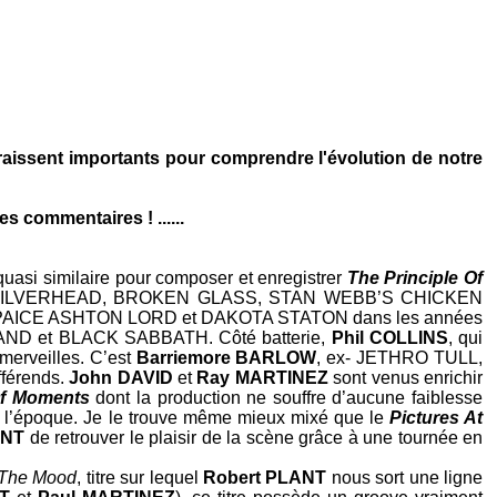
aissent importants pour comprendre l'évolution de notre
s commentaires ! ......
uasi similaire pour composer et enregistrer
The Principle Of
ILVERHEAD
,
BROKEN GLASS
,
STAN WEBB’S CHICKEN
PAICE ASHTON LORD
et
DAKOTA STATON
dans les années
AND
et
BLACK SABBATH
. Côté batterie,
Phil COLLINS
, qui
s merveilles. C’est
Barriemore BARLOW
, ex-
JETHRO TULL
,
ifférends.
John DAVID
et
Ray MARTINEZ
sont venus enrichir
 Of Moments
dont la production ne souffre d’aucune faiblesse
 de l’époque. Je le trouve même mieux mixé que le
Pictures At
ANT
de retrouver le plaisir de la scène grâce à une tournée en
 The Mood
, titre sur lequel
Robert PLANT
nous sort une ligne