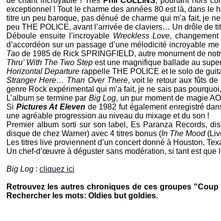
de chant incroyable ! Très
Phil COLLINS
, pourtant hors co
exceptionnel ! Tout le charme des années 80 est là, dans le
titre un peu baroque, pas dénué de charme qui m’a fait, je n
peu
THE POLICE
, avant l’arrivée de claviers… Un drôle de ti
Déboule ensuite l’incroyable
Wreckless Love
, changement 
d’accordéon sur un passage d’une mélodicité incroyable me
Tao
de 1985 de
Rick SPRINGFIELD
, autre monument de not
Thru’ With The Two Step
est une magnifique ballade au super
Horizontal Departure
rappelle
THE POLICE
et le solo de gui
Stranger Here… Than Over There
, voit le retour aux fûts de
genre Rock expérimental qui m’a fait, je ne sais pas pourquo
L’album se termine par
Big Log
, un pur moment de magie AOR
Si
Pictures At Eleven
de 1982 fut également enregistré da
une agréable progression au niveau du mixage et du son !
Premier album sorti sur son label,
Es Paranza Records
, di
disque de chez
Warner)
avec 4 titres bonus (
In The Mood
(Liv
Les titres live proviennent d’un concert donné à Houston, Te
Un chef-d’œuvre à déguster sans modération, si tant est que 
Big Log
:
cliquez ici
Retrouvez les autres chroniques de ces groupes "Coup d
Rechercher les mots: Oldies but goldies.