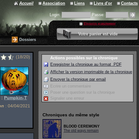
Accueil
Association
Liens
Livre d'or
Contacts
Login:
Passe:
S'inscrire gratuitement
0 article
Votre panier est vide
Valider votre panier
Dossiers
(18/20)
Actions possibles sur la chronique
Enregistrer la chronique au format .PDF
Afficher la version imprimable de la chronique
Envoyer la chronique par email
Ecrire un commentaire
Poser une question sur la chronique
 :
Pumpkin-T
Signaler une erreur
on
: 04/04/2021
Chroniques du même style
BLOOD CEREMONY
The old ways remain