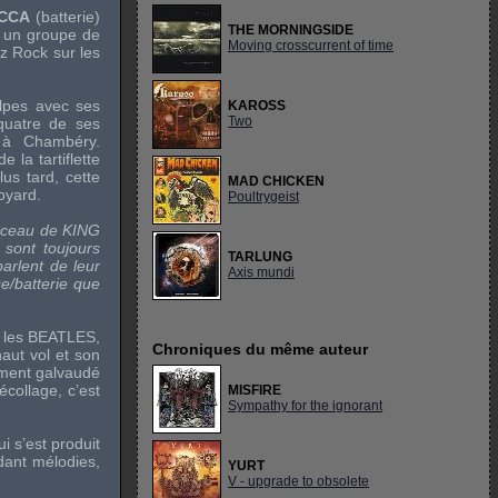
ECCA
(batterie)
THE MORNINGSIDE
, un groupe de
Moving crosscurrent of time
z Rock
sur les
Alpes avec ses
KAROSS
Two
 quatre de ses
t à Chambéry.
 la tartiflette
us tard, cette
MAD CHICKEN
oyard.
Poultrygeist
orceau de
KING
 sont toujours
TARLUNG
arlent de leur
Axis mundi
e/batterie que
 les
BEATLES
,
Chroniques du même auteur
aut vol et son
ement galvaudé
écollage, c’est
MISFIRE
Sympathy for the ignorant
i s’est produit
ndant mélodies,
YURT
V - upgrade to obsolete