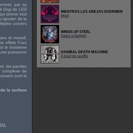
permet, par sa
ck Dog
de
LED
MIENTRAS LAS ABEJAS DUERMEN
qui donne tout
Mlad
u’ajouter de la
tiples univers
WINGS OF STEEL
Gates of twilight
aire et massif,
es effets Fuzz
st le troisième
 une puissance
HANIBAL DEATH MACHINE
À bout de souffle
nt, les paroles
n complexe de
umains sont la
de la surface
RAL