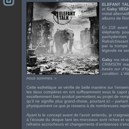
ELEFANT TA
et
Gaby VEG
métal alternati
albums de
Ro
En 218 avant 
éléphants pou
pachydermes 
Rafraîchissant 
par la trompe 
légende ne ser
Gaby
me révèle
CRIMSON
mais
basés sur d'h
condition. L'é
nous sommes. »
Cette esthétique se vérifie de belle manière sur l’ens
les deux compères en ont suffisamment sous le capot 
excellemment bien produit permettent au projet de rempli
qu’il ne signifie plus grand-chose, pourtant ici – parla
physiquement ce que je ressens à de nombreuses repri
Ayant lu le concept avant de l’avoir entendu, je craigna
à l’écoute du disque tant les morceaux sont riches et v
refrains accrocheurs et changements d’ambiances s’enc