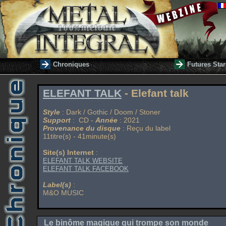
Chroniques
Futures Star
ELEFANT TALK
- Elefant talk
Style
: Dark / Gothic / Doom / Stoner
Support
: CD -
Année
: 2021
Provenance du disque
: Reçu du label
11titre(s) - 41minute(s)
Site(s) Internet
:
ELEFANT TALK WEBSITE
ELEFANT TALK FACEBOOK
Label(s)
:
M&O MUSIC
Le binôme magique qui trompe son monde