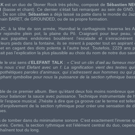
LK
est un duo de
Stoner Rock
très pêchu, composé de
Sébastien N
H
(basse et chant). Ce dernier s’était fait remarquer au sein de
GNÔ
f. De son côté,
Sébastien
a déjà laissé sa patte dans le monde du
Jaz
main BARET
, de
GROUNDED
, ou de sa propre formation.
JC, à la tête de son armée, Hannibal le carthaginois traversa les 
r rejoindre plein pot, la plaine du Pô. Craignant pour leur peau,
aux papattes endolories boudèrent l’escalade et s’enracinèren
leurs pieds dans la fontaine, ils se mirent à papoter tout en aspirant de
et en cagant des diots polenta à l’autre bout. Toutefois, 2229 ans pl
ait pas l’explication la plus plausible au choix du nom de notre duo sav
 le vrai sens d’
ELEFANT TALK
:
« C'est un clin d'œil au fameux m
 nous c'est Elefant avec un f. La signification vient des textes qui
ypothétiques paroles d'animaux, qui s'adressent aux hommes ou qui p
léphant symbolise pour nous la puissance de la section rythmique bass
emble de ce premier album. Bien qu’étant deux fois moins nombreux que
pour balancer la sauce avec puissance. Technique instrumentale de h
r l’espace musical. J’hésite à dire que ça
groove
car le terme est tell
nt d’enjolivement de la section rythmique pour créer une sensation de d
ses.
is de tomber dans du minimalisme sonore. C’est exactement l’inverse qu
ariés. Certes, la section rythmique est l’élément central du duo, cepe
haînent tout du long.