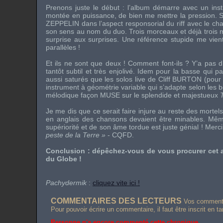
Prenons juste le début : l’album démarre avec un ins
montée en puissance, de bien me mettre la pression. 
ZEPPELIN
dans l’aspect responsorial du riff avec le ch
son sens au nom du duo. Trois morceaux et déjà trois mon
surprise aux surprises. Une référence stupide me vient
parallèles !
Et ils ne sont que deux ! Comment font-ils ? Y’a pas 
tantôt subtil et très enjolivé. Idem pour la basse qui 
aussi saturés que les solos live de
Cliff BURTON
(pour 
instrument à géométrie variable qui s’adapte selon les b
mélodique façon
MUSE
sur le splendide et majestueux
Je me dis que ce serait faire injure au reste des mortel
en anglais des chansons devaient être minables. Mê
supériorité et de son âme tordue est juste génial ! Merci
peste de la Terre »
- CQFD.
Conclusion : dépêchez-vous de vous procurer cet a
du Globe !
Pachydermik
:
cliquez vite ici !
COMMENTAIRES DES LECTEURS
Vos commentai
Pour pouvoir écrire un commentaire, il faut être inscrit en t
Personne n'a encore commenté cette chronique.