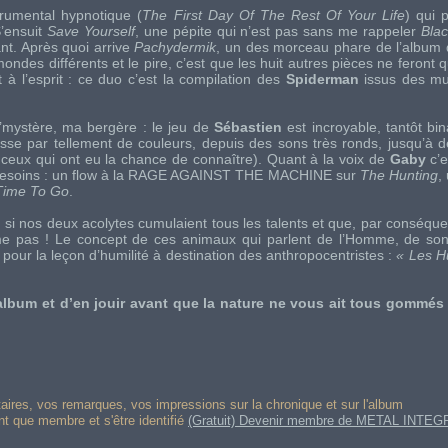
trumental hypnotique (
The First Day Of The Rest Of Your Life
) qui 
S’ensuit
Save Yourself
, une pépite qui n’est pas sans me rappeler
Bla
ant. Après quoi arrive
Pachydermik
, un des morceau phare de l’album 
des différents et le pire, c’est que les huit autres pièces ne feront q
 à l’esprit : ce duo c’est la compilation des
Spiderman
issus des mul
d’mystère, ma bergère : le jeu de
Sébastien
est incroyable, tantôt bin
passe par tellement de couleurs, depuis des sons très ronds, jusqu’à d
ceux qui ont eu la chance de connaître). Quant à la voix de
Gaby
c’e
esoins : un flow à la
RAGE AGAINST THE MACHINE
sur
The Hunting
,
Time To Go
.
s si nos deux acolytes cumulaient tous les talents et que, par conséque
me pas ! Le concept de ces animaux qui parlent de l’Homme, de so
 pour la leçon d’humilité à destination des anthropocentristes :
« Les H
lbum et d’en jouir avant que la nature ne vous ait tous gommés 
res, vos remarques, vos impressions sur la chronique et sur l'album
ant que membre et s'être identifié
(Gratuit) Devenir membre de METAL INTEG