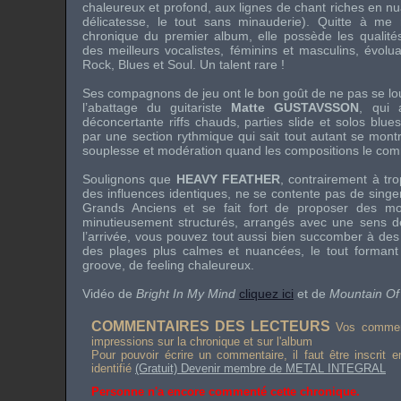
chaleureux et profond, aux lignes de chant riches en nu
délicatesse, le tout sans minauderie). Quitte à me
chronique du premier album, elle possède les qualités
des meilleurs vocalistes, féminins et masculins, évol
Rock, Blues et Soul. Un talent rare !
Ses compagnons de jeu ont le bon goût de ne pas se loup
l’abattage du guitariste
Matte GUSTAVSSON
, qui 
déconcertante riffs chauds, parties slide et solos blue
par une section rythmique qui sait tout autant se mon
souplesse et modération quand les compositions le co
Soulignons que
HEAVY FEATHER
, contrairement à tr
des influences identiques, ne se contente pas de singer
Grands Anciens et se fait fort de proposer des mo
minutieusement structurés, arrangés avec une sens d
l’arrivée, vous pouvez tout aussi bien succomber à des t
des plages plus calmes et nuancées, le tout formant
groove, de feeling chaleureux.
Vidéo de
Bright In My Mind
cliquez ici
et de
Mountain Of
COMMENTAIRES DES LECTEURS
Vos comment
impressions sur la chronique et sur l'album
Pour pouvoir écrire un commentaire, il faut être inscrit 
identifié
(Gratuit) Devenir membre de METAL INTEGRAL
Personne n'a encore commenté cette chronique.