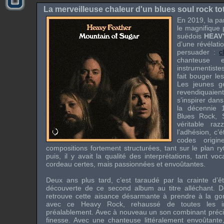
La merveilleuse chaleur d'un blues soul rock to
En 2019, la pa
le magnifique 
suédois
HEAV
d’une révélatio
persuader :
c
chanteuse 
instrumentist
fait bouger les
Les jeunes 
revendiqua
s’inspirer dan
la décennie 
Blues Rock, 
véritable ra
l’adhésion, c’é
codes origi
compositions fortement structurées, tant sur le plan 
puis, il y avait la qualité des interprétations, tant vo
cordeau certes, mais passionnées et envoûtantes.
Deux ans plus tard, c’est taraudé par la crainte d’
découverte de ce second album au titre alléchant. D
retrouve cette aisance désarmante à prendre à la gor
avec ce Heavy Rock, rehaussé de toutes les inf
préalablement. Avec à nouveau un son combinant précisio
finesse. Avec une chanteuse littéralement envoûtant