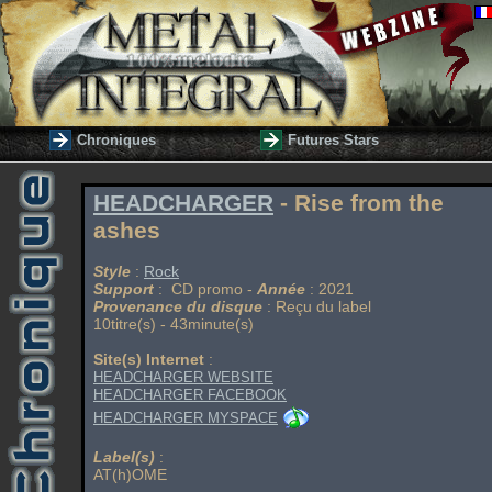
Chroniques
Futures Stars
HEADCHARGER
- Rise from the
ashes
Style
:
Rock
Support
: CD promo -
Année
: 2021
Provenance du disque
: Reçu du label
10titre(s) - 43minute(s)
Site(s) Internet
:
HEADCHARGER WEBSITE
HEADCHARGER FACEBOOK
HEADCHARGER MYSPACE
Label(s)
:
AT(h)OME