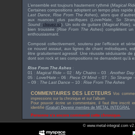
L’ensemble est toujours hautement rythmé (
Magical Rid
Certaines compositions adoptent un tempo plus rapide 
Last Dance
,
Rise From The Ashes
), alors que d’autr
aux nuances plus pacifiques (
Love/Hate
,
So Stran
Sound
:
cliquez ici
). Un solo de guitare (
Magical Ride
), 
bien troussée (
Rise From The Ashes
) complètent un 
enthousiasmant.
Composé collectivement, soutenu par l’efficace et séri
ce nouvel assaut, aux lignes de chant mélodiques, est s
être gratuitement agressif. Une réussite séduisante de
dont son rock et ses compositions ne demandent qu’à ex
Rise From The Ashes
:
01 :
Magical Ride
– 02 :
My Chains
– 03 :
Another Day 
05 :
Love/Hate
– 06 :
Piece Of Mind
– 07 :
So Strange
–
– 09 :
The Last Dance
– 10 :
Rise From The Ashes
COMMENTAIRES DES LECTEURS
Vos comment
impressions sur la chronique et sur l'album
Pour pouvoir écrire un commentaire, il faut être inscrit 
identifié
(Gratuit) Devenir membre de METAL INTEGRAL
Personne n'a encore commenté cette chronique.
© www.metal-integral.com v2.5