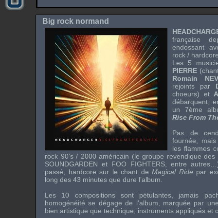
Big rock normand
HEADCHARG
française d
endossant av
rock / hardcore
Les 5 music
PIERRE
(chan
Romain NE
rejoints par
D
choeurs) et
A
débarquent, e
un 7ème alb
Rise From Th
Pas de cend
fournée, mais 
les flammes c
rock 90’s / 2000 américain (le groupe revendique des 
SOUNDGARDEN
et
FOO FIGHTERS
, entre autres…
passé, hardcore sur le chant de
Magical Ride
par exe
long des 43 minutes que dure l’album.
Les 10 compositions sont pétulantes, jamais pac
homogénéité se dégage de l’album, marquée par une m
bien artistique que technique, instruments appliqués et 