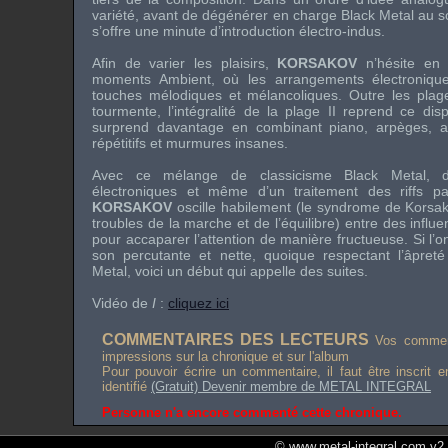
variété, avant de dégénérer en charge Black Metal au souf
s’offre une minute d’introduction électro-indus.
Afin de varier les plaisirs,
KORSAKOV
n’hésite en 
moments Ambient, où les arrangements électronique
touches mélodiques et mélancoliques. Outre les plag
tourmente, l’intégralité de la plage II reprend ce disp
surprend davantage en combinant piano, arpèges, a
répétitifs et murmures insanes.
Avec ce mélange de classicisme Black Metal, d’
électroniques et même d’un traitement des riffs p
KORSAKOV
oscille habilement (le syndrome de Korsako
troubles de la marche et de l’équilibre) entre des infl
pour accaparer l’attention de manière fructueuse. Si l’
son percutante et nette, quoique respectant l’âpreté
Metal, voici un début qui appelle des suites.
Vidéo de
I
:
cliquez ici
COMMENTAIRES DES LECTEURS
Vos comment
impressions sur la chronique et sur l'album
Pour pouvoir écrire un commentaire, il faut être inscrit 
identifié
(Gratuit) Devenir membre de METAL INTEGRAL
Personne n'a encore commenté cette chronique.
© www.metal-integral.com v2.5