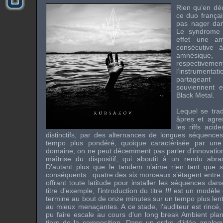
Rien qu’en dé
ce duo françai
pas nager dans
Le syndrome 
effet une a
consécutive à
amnésique,
respectiv
l’instrument
partageant
souviennent e
Black Metal.
Lequel se trad
âpres et agres
les riffs acid
distinctifs, par des alternances de longues séquence
tempo plus pondéré, quoique caractérisée par une 
domaine, on ne peut décemment pas parler d’innovation
maîtrise du dispositif, qui aboutit à un rendu abra
D’autant plus que le tandem n’aime rien tant que s
conséquents : quatre des six morceaux s’étagent entre s
offrant toute latitude pour installer les séquences dan
titre d’exemple, l’introduction du titre
III
est un modèle d
termine au bout de onze minutes sur un tempo plus len
au mieux menaçantes. A ce stade, l’auditeur est rincé,
pu faire escale au cours d’un long break Ambient plan
tiers de la composition. Dans un ordre d’idée analog