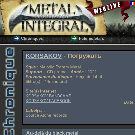
Chroniques
Futures Stars
KORSAKOV
- Погружать
Style
: Melodic Extrem Metal
Support
: CD promo -
Année
: 2021
Provenance du disque
: Reçu du label
6titre(s) - 44minute(s)
Site(s) Internet
:
KORSAKOV BANDCAMP
KORSAKOV FACEBOOK
Date 
Label(s)
:
Source Atone records
Au-delà du black metal