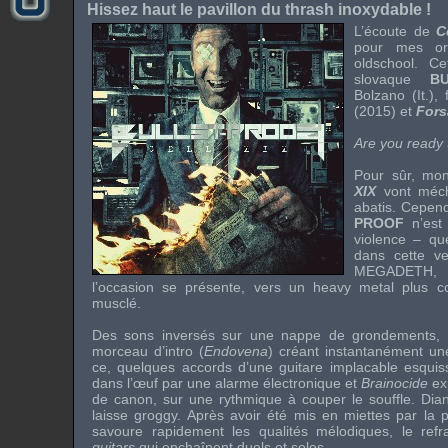
Hissez haut le pavillon du thrash inoxydable !
L’écoute de
C
pour mes ore
oldschool. C
slovaque
B
Bolzano (It.), 
(2015) et
Fors
Are you ready 
Pour sûr, mo
XIX
vont méch
abatis. Cepend
PROOF
n’est 
violence – que
dans cette v
MEGADETH
, 
l’occasion se présente, vers un heavy metal plus co
musclé.
Des sons inversés sur une nappe de grondements, e
morceau d’intro (
Endovena
) créant instantanément u
ce, quelques accords d’une guitare implacable esquiss
dans l’œuf par une alarme électronique et
Brainocide
ex
de canon, sur une rythmique à couper le souffle. Dia
laisse groggy. Après avoir été mis en miettes par la p
savoure rapidement les qualités mélodiques, le ref
guitars
qui enchaînent duels et solos.