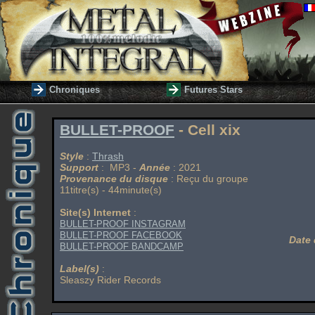
Chroniques
Futures Stars
BULLET-PROOF
- Cell xix
Style
:
Thrash
Support
: MP3 -
Année
: 2021
Provenance du disque
: Reçu du groupe
11titre(s) - 44minute(s)
Site(s) Internet
:
BULLET-PROOF INSTAGRAM
BULLET-PROOF FACEBOOK
Date 
BULLET-PROOF BANDCAMP
Label(s)
:
Sleaszy Rider Records