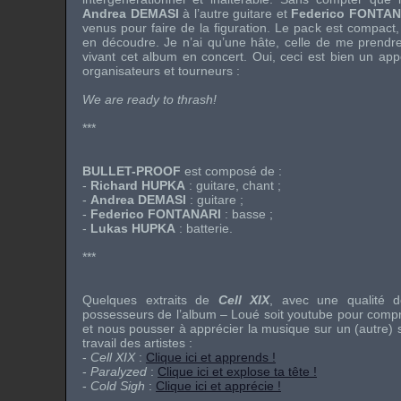
Andrea DEMASI
à l’autre guitare et
Federico FONTAN
venus pour faire de la figuration. Le pack est compact
en découdre. Je n’ai qu’une hâte, celle de me prend
vivant cet album en concert. Oui, ceci est bien un appe
organisateurs et tourneurs :
We are ready to thrash!
***
BULLET-PROOF
est composé de :
-
Richard HUPKA
: guitare, chant ;
-
Andrea DEMASI
: guitare ;
-
Federico FONTANARI
: basse ;
-
Lukas HUPKA
: batterie.
***
Quelques extraits de
Cell XIX
, avec une qualité de
possesseurs de l’album – Loué soit youtube pour com
et nous pousser à apprécier la musique sur un (autre) s
travail des artistes :
-
Cell XIX
:
Clique ici et apprends !
-
Paralyzed
:
Clique ici et explose ta tête !
-
Cold Sigh
:
Clique ici et apprécie !