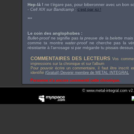
Hep-là !
ne t’égare pas, pour biberonner avec un bon so
-
Cell XIX sur Bandcamp
:
c’est par ici !
***
Le coin des anglophobes :
Bullet-proof
ne signifie pas
la preuve de la belette
mai
comme ta montre
water-proof
ne cherche pas la vér
résistante à l'arrosage si par mégarde tu pissais dessus
COMMENTAIRES DES LECTEURS
Vos comment
impressions sur la chronique et sur l'album
Pour pouvoir écrire un commentaire, il faut être inscrit 
identifié
(Gratuit) Devenir membre de METAL INTEGRAL
Personne n'a encore commenté cette chronique.
© www.metal-integral.com v2.5