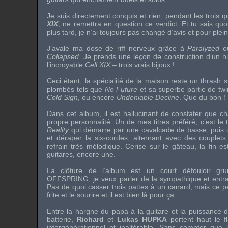
Je suis directement conquis et rien, pendant les trois 
XIX
, ne remettra en question ce verdict. Et tu sais qu
plus tard, je n’ai toujours pas changé d’avis et pour plei
J’avale ma dose de riff nerveux grâce à
Paralyzed
o
Collapsed
. Je prends une leçon de construction d’un h
l’incroyable
Cell XIX
– trois vrais bijoux !
Ceci étant, la spécialité de la maison reste un thrash
plombés tels que
No Future
et sa superbe partie de twi
Cold Sign
, ou encore
Undeniable Decline
. Que du bon !
Dans cet album, il est hallucinant de constater que
propre personnalité. Un de mes titres préféré, c’est le
Reality
qui démarre par une cavalcade de basse, puis un 
et déraper la six-cordes, alternant avec des couplets
refrain très mélodique. Cerise sur le gâteau, la fin e
guitares, encore une.
La clôture de l’album est un court défouloir g
OFFSPRING
, je veux parler de la sympathique et entra
Pas de quoi casser trois pattes à un canard, mais ce pet
frite et le sourire et il est bien là pour ça.
Entre la hargne du papa à la guitare et la puissance d
batterie,
Richard
et
Lukas HUPKA
portent haut le f
intergénérationnel et inaltérable. Sans compter que