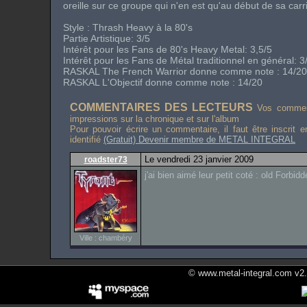
oreille sur ce groupe qui n'en est qu'au début de sa carri
Style : Thrash Heavy à la 80's
Partie Artistique: 3/5
Intérêt pour les Fans de 80's Heavy Metal: 3,5/5
Intérêt pour les Fans de Métal traditionnel en général: 3
RASKAL The French Warrior donne comme note : 14/20
RASKAL L'Objectif donne comme note : 14/20
COMMENTAIRES DES LECTEURS
Vos comment
impressions sur la chronique et sur l'album
Pour pouvoir écrire un commentaire, il faut être inscrit 
identifié
(Gratuit) Devenir membre de METAL INTEGRAL
Le vendredi 23 janvier 2009
roadster73
j'ai bien aimé leur petit coté : old Forbidd
Ville : chambéry
© www.metal-integral.com v2.5