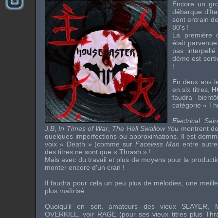
Encore un gr
débarque d'Ita
sont entrain d
80's !
La première
était parvenue
pas interpell
démo est sorti
!
En deux ans le
en six titres,
H
faudra bient
catégorie « Th
Electrical Sain
J.B
,
In Times of War
,
The Hell Swallow You
montrent des
quelques imperfections ou approximations. Il est domm
voix « Death » (comme sur
Faceless Man
entre autr
des titres ne sont que « Thrash » !
Mais avec du travail et plus de moyens pour la product
monter encore d'un cran !
Il faudra pour cela un peu plus de mélodies, une meille
plus maîtrisé.
Quoiqu'il en soit, amateurs des vieux
SLAYER
,
OVERKILL
, voir
RAGE
(pour ses vieux titres plus Thr