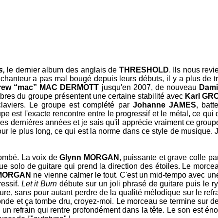
s,
le dernier album des anglais de
THRESHOLD
. Ils nous rev
chanteur a pas mal bougé depuis leurs débuts, il y a plus de tr
rew “mac” MAC DERMOTT
jusqu'en 2007, de nouveau
Dam
bres du groupe présentent une certaine stabilité avec
Karl GR
laviers. Le groupe est complété par
Johanne JAMES
, bat
pe est l'exacte rencontre entre le progressif et le métal, ce qu
 ces dernières années et je sais qu'il apprécie vraiment ce g
our le plus long, ce qui est la norme dans ce style de musique. 
lombé. La voix de
Glynn MORGAN
, puissante et grave colle pa
e solo de guitare qui prend la direction des étoiles. Le morceau
MORGAN
ne vienne calmer le tout. C'est un mid-tempo avec une
ressif.
Let it Burn
débute sur un joli phrasé de guitare puis le 
ure, sans pour autant perdre de la qualité mélodique sur le refr
conde et ça tombe dru, croyez-moi. Le morceau se termine sur 
ec un refrain qui rentre profondément dans la tête. Le son est é