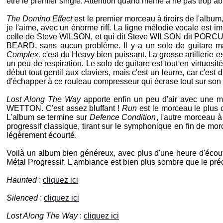
être le premier single. Attention quand même à ne pas trop abu
The Domino Effect
est le premier morceau à tiroirs de l'albu
je l'aime, avec un énorme riff. La ligne mélodie vocale est imp
celle de
Steve WILSON
, et qui dit
Steve WILSON
dit
PORCU
BEARD
, sans aucun problème. Il y a un solo de guitare m
Complex,
c'est du Heavy bien puissant. La grosse artillerie 
un peu de respiration. Le solo de guitare est tout en virtuosi
début tout gentil aux claviers, mais c'est un leurre, car c'est
d'échapper à ce rouleau compresseur qui écrase tout sur son
Lost Along The Way
apporte enfin un peu d'air avec une m
WETTON
. C'est assez bluffant !
Run
est le morceau le plus c
L'album se termine sur
Defence Condition
, l'autre morceau à
progressif classique, tirant sur le symphonique en fin de mo
légèrement écourté.
Voilà un album bien généreux, avec plus d'une heure d'écou
Métal Progressif. L'ambiance est bien plus sombre que le pré
Haunted
:
cliquez ici
Silenced
:
cliquez ici
Lost Along The Way
:
cliquez ici