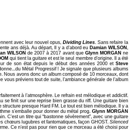
iennent avec leur nouvel opus,
Dividing Lines
. Sans refaire la
ente ans déjà. Au départ, Il y a d'abord eu
Damian WILSON
,
ian WILSON
de 2007 à 2017 avant que
Glynn MORGAN
ne
OOM
qui tient la guitare et est le seul membre d'origine. Il a été
teur de son état depuis le début des années 2000 et
Steve
i donne...du Métal Progressif ! Je signale que plusieurs albums
roupe. Nous avons donc un album composé de 10 morceaux, dont
Je vous préviens tout de suite, l'ambiance générale de l'album
rfaitement à l'atmosphère. Le refrain est mélodique et addictif.
 se finit sur une reprise bien grasse du riff. Une guitare bien
 structure presque Hard FM. Le tout est bien mélodique. Il y a
rythme s'emballe pour donner du métal prog.
Glynn MORGAN
ain. C'est un titre qui “bastonne sévèrement”, avec une guitare
des chœurs lugubres et fantomatiques, façon
GHOST
.
Silenced
norme. Ce n'est pas pour rien que ce morceau a été choisi pour