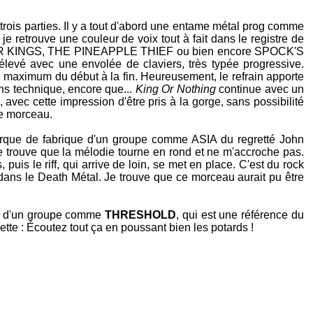
trois parties. Il y a tout d'abord une entame métal prog comme
 je retrouve une couleur de voix tout à fait dans le registre de
 KINGS
,
THE PINEAPPLE THIEF
ou bien encore
SPOCK'S
levé avec une envolée de claviers, très typée progressive.
on maximum du début à la fin. Heureusement, le refrain apporte
ins technique, encore que...
King Or Nothing
continue avec un
, avec cette impression d'être pris à la gorge, sans possibilité
de morceau.
marque de fabrique d'un groupe comme
ASIA
du regretté
John
Je trouve que la mélodie tourne en rond et ne m'accroche pas.
 puis le riff, qui arrive de loin, se met en place. C'est du rock
ans le Death Métal. Je trouve que ce morceau aurait pu être
end d'un groupe comme
THRESHOLD
, qui est une référence du
te : Écoutez tout ça en poussant bien les potards !