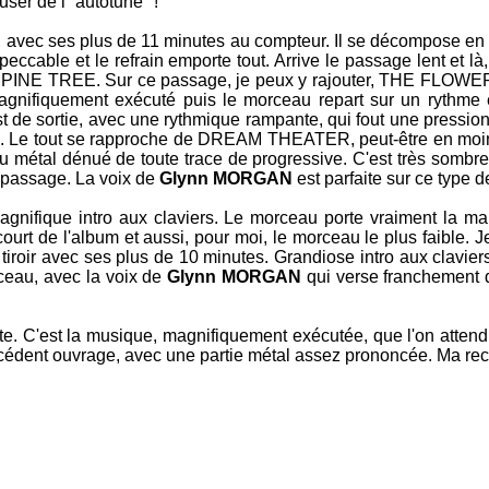
ser de l'"autotune" !
m, avec ses plus de 11 minutes au compteur. Il se décompose en 
eccable et le refrain emporte tout. Arrive le passage lent et là,
PINE TREE
. Sur ce passage, je peux y rajouter,
THE FLOWER
agnifiquement exécuté puis le morceau repart sur un rythme é
est de sortie, avec une rythmique rampante, qui fout une pressi
té. Le tout se rapproche de
DREAM THEATER
, peut-être en mo
 du métal dénué de toute trace de progressive. C'est très sombre
 passage. La voix de
Glynn MORGAN
est parfaite sur ce type 
agnifique intro aux claviers. Le morceau porte vraiment la 
ourt de l'album et aussi, pour moi, le morceau le plus faible. 
 tiroir avec ses plus de 10 minutes. Grandiose intro aux claviers,
rceau, avec la voix de
Glynn MORGAN
qui verse franchement d
te. C'est la musique, magnifiquement exécutée, que l'on att
cédent ouvrage, avec une partie métal assez prononcée. Ma recet