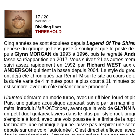
17 / 20
24/11/2022
Dividing lines
THRESHOLD
Cinq années se sont écoulées depuis
Legend Of The Shire
genèse du groupe, je tiens juste à souligner que le poste de 
puis
Glynn MORGAN
de 1993 à 1996, puis le regretté
And
fasse sa réapparition en 2017. Vous suivez ? Les autres mem
suivi assez rapidement en 1992 par
Richard WEST
aux c
ANDERSON
qui tient la basse depuis 2004. Le style du grou
ont déjà été chroniqués par Rémi FM sur le site au cours de
la durée varie de 4 minutes pour le plus court à 11 minutes p
est sombre, avec un côté mélancolique prononcé.
Haunted
démarre en mode turbo, avec un riff bien lourd et p
Puis, une guitare acoustique apparaît, suivie par un magnifiqu
métal introduit
Hall Of Echoes
, avant que la voix de
GLYNN 
un petit duel guitare/claviers dans le plus pur style rock prog
s'emploie à fond, avec une voix poussée à la limite de la rupt
lancinante, une rythmique qui ne laisse pas respirer une se
débute sur une voix "autotunée". C'est direct et efficace, av