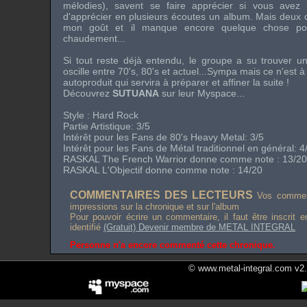
mélodies), savent se faire apprécier si vous avez
d'apprécier en plusieurs écoutes un album. Mais deux ou
mon goût et il manque encore quelque chose po
chaudement...
Si tout reste déjà entendu, le groupe a su trouver un s
oscille entre 70's, 80's et actuel...Sympa mais ce n'est
autoproduit qui servira à préparer et affiner la suite !
Découvrez
SUTUANA
sur leur Myspace...
Style : Hard Rock
Partie Artistique: 3/5
Intérêt pour les Fans de 80's Heavy Metal: 3/5
Intérêt pour les Fans de Métal traditionnel en général: 4
RASKAL The French Warrior donne comme note : 13/20
RASKAL L'Objectif donne comme note : 14/20
COMMENTAIRES DES LECTEURS
Vos comment
impressions sur la chronique et sur l'album
Pour pouvoir écrire un commentaire, il faut être inscrit 
identifié
(Gratuit) Devenir membre de METAL INTEGRAL
Personne n'a encore commenté cette chronique.
© www.metal-integral.com v2.5