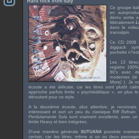
Hard rock from italy
Ce groupe ital
en autoprodu
démo sortie 
littéralement
L
dans le mili
transalpin.
Ce CD 2008 s
digipack sy
pochette n?est
Les 13 titre
registre 100%
80's avec de
modernes (le 
More)
). Je v
écoute a été délicate, car les titres sont plutôt c
approche parfois limite « psychédélique », en plus le
déroutant pour ce style.
A la deuxième écoute, plus attentive, je reconnai
intéressant et sort un peu du classique Riff Refrai
Perdutamente Sola
sont vraiment excellents, avec un 
limite Heavy et bien intégrées.
D'une manière générale
SUTUANA
possède vraiment 
certain, car les titres, même si un ou deux passages 