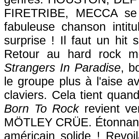
FIRETRIBE
,
MECCA
se 
fabuleuse chanson intit
surprise ! Il faut un hit
Retour au hard rock mé
Strangers In Paradise
, b
le groupe plus à l'aise 
claviers. Cela tient quan
Born To Rock
revient ve
MÖTLEY CRÜE
. Étonnant
américain solide ! Revoi