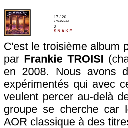
17 / 20
27/11/2023
3
S.N.A.K.E.
C'est le troisième album
par
Frankie TROISI
(cha
en 2008. Nous avons d
expérimentés qui avec 
veulent percer au-delà de
groupe se cherche car l
AOR classique à des titre