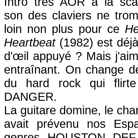
Intro très AOR à la sca
son des claviers ne tro
loin non plus pour ce
He
Heartbeat
(1982) est déjà
d'œil appuyé ? Mais j'ai
entraînant. On change 
du hard rock qui flir
DANGER
.
La guitare domine, le cha
avait prévenu nos Espa
genres.
HOUSTON
,
DEF