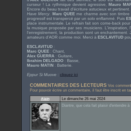
curseur ! La rythmique devient agressive,
Mauro MA
Encore du beau travail d'écriture astucieux et pertinent
Have Mercy
.
Marc QUEE
me charme avec son timbre s
progressif est transpercé par un solo enflammé. Puis
E
place instrumentale. Le refrain fait son come-back pour 
la musique proposée par ses musiciens. L'inspiration, l'
l'enregistrement, la production sont un enchantement. 
amateurs d'AOR comme moi. Merci à
ESCLAVITUD
pour
ESCLAVITUD
:
Marc QUEE
: Chant,
Alex GUERRA
: Guitare,
Ibrahim DELGADO
: Basse,
Mauro MATIN
: Batterie.
Eppur Si Muove
:
cliquez ici
COMMENTAIRES DES LECTEURS
Vos commentai
Pour pouvoir écrire un commentaire, il faut être inscrit en t
Le dimanche 26 mai 2024
Alain
Diantre, que cela fait plaisir d'entendr