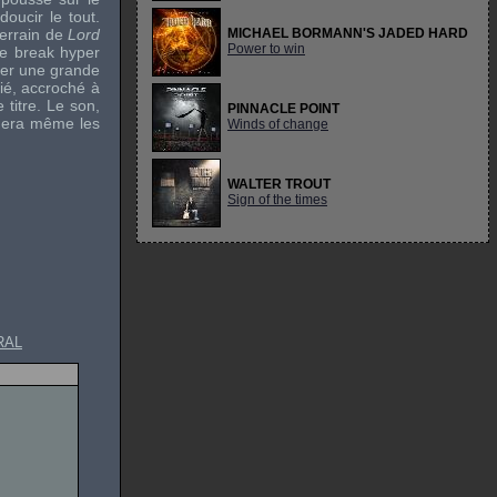
oucir le tout.
terrain de
Lord
MICHAEL BORMANN'S JADED HARD
Power to win
Le break hyper
ner une grande
cié, accroché à
 titre. Le son,
PINNACLE POINT
smera même les
Winds of change
WALTER TROUT
Sign of the times
RAL