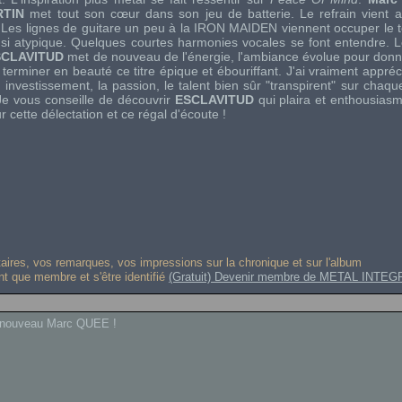
RTIN
met tout son cœur dans son jeu de batterie. Le refrain vient ad
. Les lignes de guitare un peu à la
IRON MAIDEN
viennent occuper le 
i atypique. Quelques courtes harmonies vocales se font entendre. 
SCLAVITUD
met de nouveau de l'énergie, l'ambiance évolue pour don
terminer en beauté ce titre épique et ébouriffant. J'ai vraiment appré
 investissement, la passion, le talent bien sûr "transpirent" sur chaque
Je vous conseille de découvrir
ESCLAVITUD
qui plaira et enthousia
 cette délectation et ce régal d'écoute !
res, vos remarques, vos impressions sur la chronique et sur l'album
ant que membre et s'être identifié
(Gratuit) Devenir membre de METAL INTEG
e à nouveau Marc QUEE !