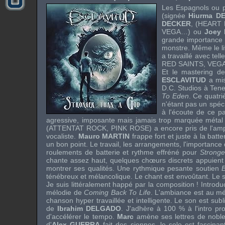
Les Espagnols ou pl
(signée
Hiurma D
DECKER
,
(HEART 
VEGA
…) ou
Joey
grande importance a
monstre. Même le li
a travaillé avec t
RED SAINTS
,
VEG
Et le mastering 
ESCLAVITUD
a mis
D.C. Studios à Tene
To Eden
. Ce quatr
n'étant pas un spéci
à l'écoute de ce pa
agressive, imposante mais jamais trop marquée métal e
(
ATTENTAT ROCK
,
PINK ROSE
) a encore pris de l'amp
vocaliste.
Mauro MARTIN
frappe fort et juste à la batte
un bon point. Le travail, les arrangements, l'importance 
roulements de batterie et rythme effréné pour
Strong
chante assez haut, quelques chœurs discrets appuient l
montrer ses qualités. Une rythmique pesante soutien
ténébreux et mélancolique. Le chant est envoûtant. Le 
Je suis littéralement happé par la composition ! Introdu
mélodie de
Coming Back To Life
. L'ambiance est au mé
chanson hyper travaillée et intelligente. Le son est su
de
Ibrahim DELGADO
. J'adhère à 100 % à l'intro p
d'accélérer le tempo.
Marc
amène ses lettres de noble
d'
Alex GUERRA
fait des siennes, le solo est fascinant