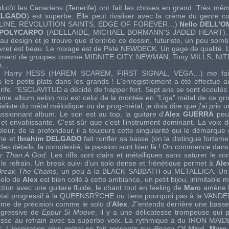
utôt les Canariens (Tenerife) ont fait les choses en grand. Très mêm
ELGADO
) est superbe. Elle peut rivaliser avec la crème du genre
LINE
,
REVOLUTION SAINTS
,
EDGE OF FOREVER
…)
Nello DELL'
 POLYCARPO
(
ADELLAIDE
,
MICHAEL BORMANN'S JADED HEART
)
u design et je trouve que d'entrée ce dessin, futuriste, un peu sombre
vret est beau. Le mixage est de
Pete NEWDECK
. Un gage de qualité. 
ellement de groupes comme
MIDNITE CITY
,
NEWMAN
,
Tony MILLS
,
NIT
A
…
de
Harry HESS
(
HAREM SCAREM
,
FIRST SIGNAL
,
VEGA
…) me fait
 les petits plats dans les grands ! L'enregistrement a été effectué
rife.
"ESCLAVITUD
a décidé de frapper fort. Sept ans se sont écoulé
ième album selon moi est celui de la montée en "Liga" métal de ce gr
aliste du métal mélodique ou de prog-métal, je dois dire que j'ai pris 
ssionnant album. Le son est au top, la guitare d'
Alex GUERRA
peut
t envahissante. C'est sûr que c'est l'instrument dominant. La voix 
leur, de la profondeur, il a toujours cette singularité qui le démarque
rie et
lbrahim DELGADO
fait ronfler sa basse (on la distingue forteme
des détails, la complexité, la passion sont bien là ! On commence dans l
er Than A God
. Les riffs sont clairs et métalliques sans saturer le so
e refrain. Un break suivi d'un solo dense et frénétique permet à
Ale
Break The Chains
, un peu à la
BLACK SABBATH
ou
METALLICA
. Un
solo de
Alex
est bien collé à cette ambiance, un petit bijou, inimitable ma
ction avec une guitare fluide, le chant tout en feeling de
Marc
amène b
tal progressif à la
QUEENSRŸCHE
ou tiens pourquoi pas à la
VANDE
blime de précision comme le solo d'
Alex
. J''entends derrière une bass
rogressive de
Eppur Si Muove
, il y a une délicatesse trompeuse qui 
sse au refrain avec sa superbe voix. La rythmique a du
IRON MAID
. L'inspiration plus métal se fait ressentir sur
Peace Of Mind
.
Marc