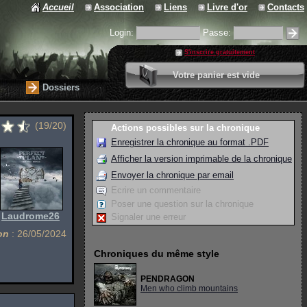
Accueil
Association
Liens
Livre d'or
Contacts
Login:
Passe:
S'inscrire gratuitement
0 article
Votre panier est vide
Valider votre panier
Dossiers
(19/20)
Actions possibles sur la chronique
Enregistrer la chronique au format .PDF
Afficher la version imprimable de la chronique
Envoyer la chronique par email
Ecrire un commentaire
Poser une question sur la chronique
:
Laudrome26
Signaler une erreur
on
: 26/05/2024
Chroniques du même style
PENDRAGON
Men who climb mountains