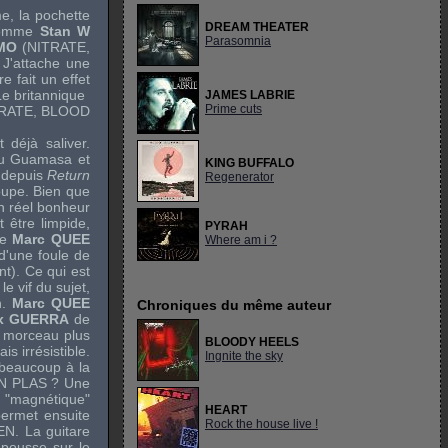
e, la pochette
DREAM THEATER
 comme
Stan W
Parasomnia
OMO
(
NITRATE
,
. J'attache une
 fait un effet
Le britannique
JAMES LABRIE
Prime cuts
RATE
,
BLOOD
 déjà saliver.
 au Guamasa et
KING BUFFALO
s depuis
Return
Regenerator
oupe. Bien que
un réel bonheur
 être limpide,
PYRAH
de
Marc QUEE
Where am i ?
 d'une foule de
nt). Ce qui est
e vif du sujet,
n.
Marc QUEE
Chroniques du même auteur
x GUERRA
de
 morceau plus
BLOODY HEELS
is irrésistible.
Ingnite the sky
eaucoup à la
N PLAS
? Une
e "magnétique"
HEART
permet ensuite
Rock the house live !
EN
. La guitare
pousse sur le