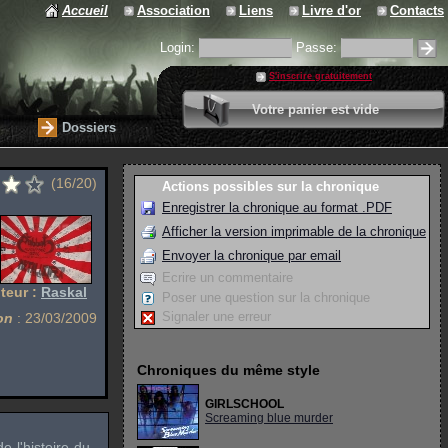
Accueil
Association
Liens
Livre d'or
Contacts
Login:
Passe:
S'inscrire gratuitement
0 article
Votre panier est vide
Valider votre panier
Dossiers
(16/20)
Actions possibles sur la chronique
Enregistrer la chronique au format .PDF
Afficher la version imprimable de la chronique
Envoyer la chronique par email
Ecrire un commentaire
teur :
Raskal
Poser une question sur la chronique
Signaler une erreur
on
: 23/03/2009
Chroniques du même style
GIRLSCHOOL
Screaming blue murder
 l'histoire du