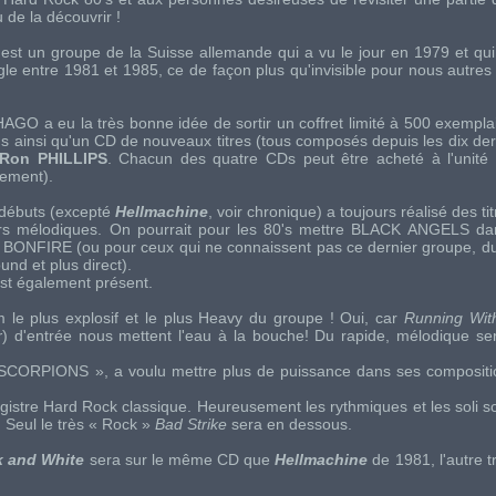
 de la découvrir !
S
est un groupe de la Suisse allemande qui a vu le jour en 1979 et qui 
le entre 1981 et 1985, ce de façon plus qu'invisible pour nous autres f
HAGO
a eu la très bonne idée de sortir un coffret limité à 500 exempl
s ainsi qu'un CD de nouveaux titres (tous composés depuis les dix de
Ron PHILLIPS
. Chacun des quatre CDs peut être acheté à l'unité 
lement).
 débuts (excepté
Hellmachine
, voir chronique) a toujours réalisé des ti
rs mélodiques. On pourrait pour les 80's mettre
BLACK ANGELS
da
,
BONFIRE
(ou pour ceux qui ne connaissent pas ce dernier groupe, 
nd et plus direct).
st également présent.
m le plus explosif et le plus Heavy du groupe ! Oui, car
Running Wit
r
) d'entrée nous mettent l'eau à la bouche! Du rapide, mélodique ser
SCORPIONS
», a voulu mettre plus de puissance dans ses composit
egistre Hard Rock classique. Heureusement les rythmiques et les soli s
 Seul le très «
Rock
»
Bad Strike
sera en dessous.
k and White
sera sur le même CD que
Hellmachine
de 1981, l'autre 