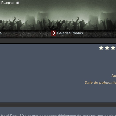
Français
s
Galeries Photos
Au
Date de publicati
 Hard Rock 80's et aux personnes désireuses de revisiter une partie de