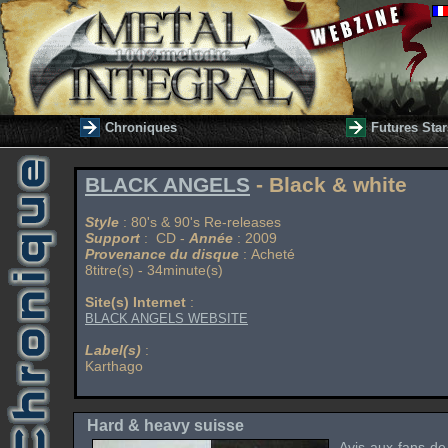
Chroniques
Futures Star
BLACK ANGELS
- Black & white
Style
: 80's & 90's Re-releases
Support
: CD -
Année
: 2009
Provenance du disque
: Acheté
8titre(s) - 34minute(s)
Site(s) Internet
:
BLACK ANGELS WEBSITE
Label(s)
:
Karthago
Hard & heavy suisse
Avis aux fans de