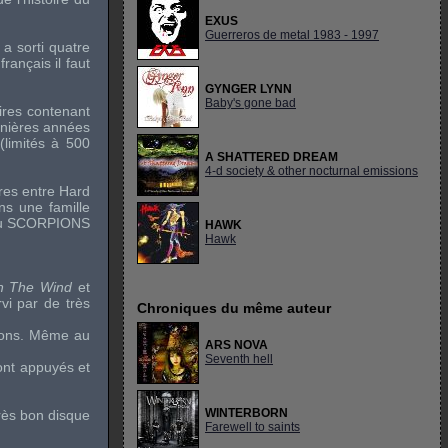
EXUS
Guerreros de metal 1983 - 1997
a sorti quatre
rançais il faut
GYNGER LYNN
Baby's gone bad
aires contenant
rnières années
(limités à 500
A SHATTERED DREAM
4-d society & other nocturnal emissions
tres entre Hard
ns une famille
du
SCORPIONS
HAWK
Hawk
h The Wind
et
vi par de très
Chroniques du même auteur
ions. Même au
ARS NOVA
Seventh hell
ont appuyés et
WINTERBORN
très bon disque
Farewell to saints