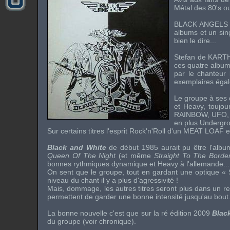
Métal des 80's ou
BLACK ANGEL
albums et un sing
bien le dire...
Stefan
de
KART
ces quatre album
par le chanteur
exemplaires éga
Le groupe à ses
et Heavy, toujou
RAINBOW
,
UFO
en plus Undergrou
Sur certains titres l'esprit
Rock'n'Roll
d'un
MEAT LOAF
e
Black and White
de début 1985 aurait pu être l'albu
Queen Of The Night
(et même
Straight To The Borde
bonnes rythmiques dynamique et Heavy à l'allemande...
On sent que le groupe, tout en gardant une optique «
niveau du chant il y a plus d'agressivité !
Mais, dommage, les autres titres seront plus dans un r
permettent de garder une bonne intensité jusqu'au bout.
La bonne nouvelle c'est que sur la ré édition 2009
Blac
du groupe (voir chronique).