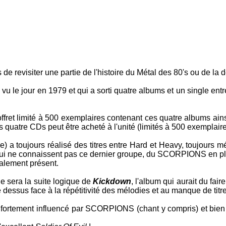
 revisiter une partie de l'histoire du Métal des 80's ou de la d
vu le jour en 1979 et qui a sorti quatre albums et un single ent
coffret limité à 500 exemplaires contenant ces quatre albums ai
 quatre CDs peut être acheté à l'unité (limités à 500 exemplair
ue) a toujours réalisé des titres entre Hard et Heavy, toujours m
ui ne connaissent pas ce dernier groupe, du
SCORPIONS
en pl
alement présent.
Ce sera la suite logique de
Kickdown
, l'album qui aurait du fa
dessus face à la répétitivité des mélodies et au manque de titres
 fortement influencé par
SCORPIONS
(chant y compris) et bie