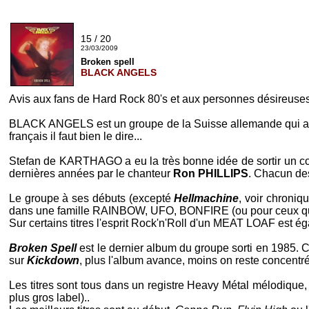
15 / 20
23/03/2009
Broken spell
BLACK ANGELS
Avis aux fans de Hard Rock 80's et aux personnes désireuses de
BLACK ANGELS
est un groupe de la Suisse allemande qui a 
français il faut bien le dire...
Stefan
de
KARTHAGO
a eu la très bonne idée de sortir un 
dernières années par le chanteur
Ron PHILLIPS
. Chacun des
Le groupe à ses débuts (excepté
Hellmachine
, voir chroniq
dans une famille
RAINBOW
,
UFO
,
BONFIRE
(ou pour ceux q
Sur certains titres l'esprit Rock'n'Roll d'un
MEAT LOAF
est ég
Broken Spell
est le dernier album du groupe sorti en 1985. 
sur
Kickdown
, plus l'album avance, moins on reste concentré 
Les titres sont tous dans un registre Heavy Métal mélodique,
plus gros label)..