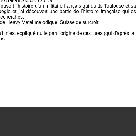
l'excellent
Soldier Of Evil
!
ouvert l'histoire d'un militaire français qui quitte
Toulouse
et sa
oogle
et j'ai découvert une partie de l'histoire française qui 
 recherches.
 de Heavy Métal mélodique, Suisse de surcroît !
l n'est expliqué nulle part l'origine de ces titres (qui d'après 
as.