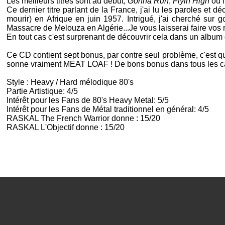
Les meilleurs titres sont au début,
Gonna Run
,
Flyin High
ou 
Ce dernier titre parlant de la France, j'ai lu les paroles et déc
mourir) en Afrique en juin 1957. Intrigué, j'ai cherché sur
g
Massacre de
Melouza
en Algérie...Je vous laisserai faire vos
En tout cas c'est surprenant de découvrir cela dans un album
Ce CD contient sept bonus, par contre seul problème, c'est qu'i
sonne vraiment
MEAT LOAF
! De bons bonus dans tous les c
Style : Heavy / Hard mélodique 80's
Partie Artistique: 4/5
Intérêt pour les Fans de 80's Heavy Metal: 5/5
Intérêt pour les Fans de Métal traditionnel en général: 4/5
RASKAL The French Warrior donne : 15/20
RASKAL L'Objectif donne : 15/20