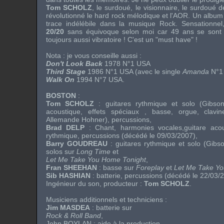
Tom SCHOLZ
, le surdoué, le visionnaire, le surdoué d
révolutionné le hard rock mélodique et l'AOR. Un album 
trace indélébile dans la musique Rock. Sensationnel
20/20
sans équivoque selon moi car 49 ans se sont 
toujours aussi vibratoire ! C'est un "must have" !
Nota : je vous conseille aussi :
Don't Look Back
1978 N°1 USA
Third Stage
1986 N°1 USA (avec le single
Amanda
N°1 
Walk On
1994 N°7 USA.
BOSTON
:
Tom SCHOLZ
: guitares rythmique et solo (Gibso
acoustique, effets spéciaux , basse, orgue, clavi
Allemande Hohner), percussions,
Brad DELP
: Chant, harmonies vocales,guitare acou
rythmique, percussions (décédé le 09/03/2007),
Barry GOUDREAU
: guitares rythmique et solo (Gib
solos sur
Long Time
et
Let Me Take You Home Tonight
,
Fran SHEEHAN
: basse sur
Foreplay
et
Let Me Take Yo
Sib HASHIAN
: batterie, percussions (décédé le 22/03/
Ingénieur du son, producteur :
Tom SCHOLZ
.
Musiciens additionnels et techniciens :
Jim MASDEA
: batterie sur
Rock & Roll Band
,
John BOYLAN
: aide à la production,