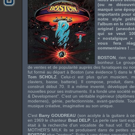
(ou re découvr
marqué une époqu
importants pour c
notre style préf
l'album en le réi
originel (anecdot
qui se veut 10
« nostalgique » 
vous fera réa
commentaires ! ….
BOSTON
, rien qu
bonheur. Le groupe
de ventes et de popularité auprès des fanatiques ou non
fut formé au départ à Boston (une évidence !) dans le
Tom SCHOLZ
. Celui-ci est plus qu'un musicien, mul
claviers, basse, batterie). Il compose, produit, dans
construit début 70. Il a même inventé, développé des 
nouvelles pour ses instruments. Il a fondé une société 
& Development". C'est un véritable ingénieur (diplômes
modernes), génie, perfectionniste, avant-gardiste. To
musique créative, imaginative au son unique.
C'est
Barry GOUDREAU
(son acolyte à la guitare à c
en 1969 le chanteur
Brad DELP
. La perle rare tant e
était à la recherche d'un vocaliste de haut vol. En
MOTHER'S MILK
ils se produisent dans de petites sal
BOSTON
plus "porteur". Suite à une démo envoyée à
E