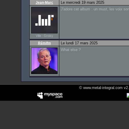
Le mercredi 19 mars 2025
Jean-Marc
J'adore cet album : un must, les voix son
Ville : Groisy
Le lundi 17 mars 2025
Rémifm
What else ?
© www.metal-integral.com v2.5