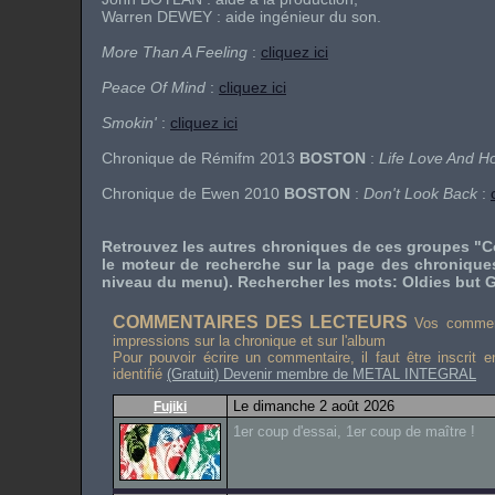
Warren DEWEY
: aide ingénieur du son.
More Than A Feeling
:
cliquez ici
Peace Of Mind
:
cliquez ici
Smokin'
:
cliquez ici
Chronique de Rémifm 2013
BOSTON
:
Life Love And H
Chronique de Ewen 2010
BOSTON
:
Don't Look Back
:
Retrouvez les autres chroniques de ces groupes "C
le moteur de recherche sur la page des chronique
niveau du menu). Rechercher les mots: Oldies but G
COMMENTAIRES DES LECTEURS
Vos comment
impressions sur la chronique et sur l'album
Pour pouvoir écrire un commentaire, il faut être inscrit 
identifié
(Gratuit) Devenir membre de METAL INTEGRAL
Le dimanche 2 août 2026
Fujiki
1er coup d'essai, 1er coup de maître !