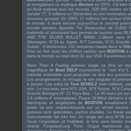
et enregistrent ce mythique
Boston
en 1976. J'ai bien d
en Août explose tous les records. 500 000 ventes en O
Janvier 77, 6 millions en Décembre et une nomination 
nouveau groupe). En 2003, 17 millions rien qu'aux USA e
le monde. Il reste encore aujourd'hui le second prem
monde derrière
Appetite For Destruction
de
GUNS N
inattendu et ahurissant leur permet de tourner avec
BL
AND THE SILVER BULLET BAND
. L'album sera N
Allemagne, N°24 au Japon, N°7 Canada, N°11 Grande B
Suède…Il demeurera 132 semaines classé dans le Billbo
Pour en finir avec les chiffres sachez que
BOSTON
a é
dans le monde au total dont 31 aux USA. Faramineux n
More Than A Feeling
premier single va être un raz
magnifique de
Brad DELP
(surnommé la "voix d'or"), 
mélodie irrésistible vont propulser ce titre aux premiè
Les arrangements, le mixage, le son singulier et phén
à jamais. Les solos de
Tom SCHOLZ
sont rutilants, pa
voix. Le morceau sera N°5 USA, N°9 Suisse, N°4 Canad
Grande Bretagne,N° 13 Pays-Bas… Le 45 tours (et oui o
1,6 millions d' exemplaires.
Peace Of Mind
démarre à la 
électriques et angéliques de
BOSTON
envahissent l
poser sa voix resplendissante sur un refrain encore 
guitares sont splendides, parfois doublés. Le break avec
instrumentale fait très fort. Un single qui sera N°38
Toute l'inspiration et l'habileté, le brio sans limites i
chanté
Foreplay/Long Time
. Orgue hammond au s
dynamique
Foreplay
bouscule les codes. Attention "N