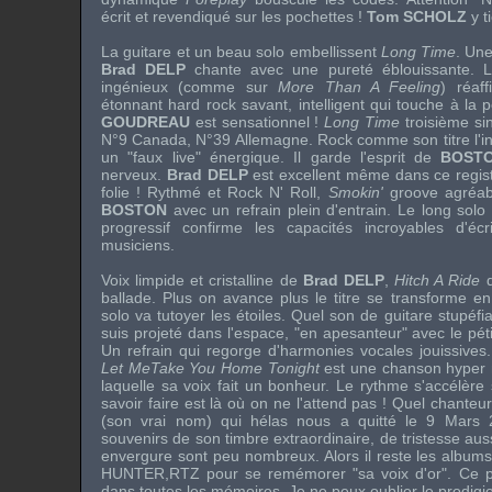
écrit et revendiqué sur les pochettes !
Tom SCHOLZ
y t
La guitare et un beau solo embellissent
Long Time
. Un
Brad DELP
chante avec une pureté éblouissante. 
ingénieux (comme sur
More Than A Feeling
) réaff
étonnant hard rock savant, intelligent qui touche à la 
GOUDREAU
est sensationnel !
Long Time
troisième si
N°9 Canada, N°39 Allemagne. Rock comme son titre l'i
un "faux live" énergique. Il garde l'esprit de
BOST
nerveux.
Brad DELP
est excellent même dans ce regist
folie ! Rythmé et Rock N' Roll,
Smokin'
groove agréab
BOSTON
avec un refrain plein d'entrain. Le long solo
progressif confirme les capacités incroyables d'écr
musiciens.
Voix limpide et cristalline de
Brad DELP
,
Hitch A Ride
d
ballade. Plus on avance plus le titre se transforme e
solo va tutoyer les étoiles. Quel son de guitare stupéfia
suis projeté dans l'espace, "en apesanteur" avec le pét
Un refrain qui regorge d'harmonies vocales jouissiv
Let MeTake You Home Tonight
est une chanson hyper 
laquelle sa voix fait un bonheur. Le rythme s'accélère 
savoir faire est là où on ne l'attend pas ! Quel chanteu
(son vrai nom) qui hélas nous a quitté le 9 Mars 
souvenirs de son timbre extraordinaire, de tristesse aus
envergure sont peu nombreux. Alors il reste les album
HUNTER
,
RTZ
pour se remémorer "sa voix d'or". Ce p
dans toutes les mémoires. Je ne peux oublier le prodigi