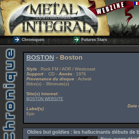
Chroniques
Futures Stars
BOSTON
- Boston
Style
: Rock FM / AOR / Westcoast
Support
: CD -
Année
: 1976
Provenance du disque
: Acheté
8titre(s) - 38minute(s)
Site(s) Internet
:
BOSTON WEBSITE
Date 
Label(s)
:
Epic
Oldies but goldies : les hallucinants débuts de 
Nous avons décidé