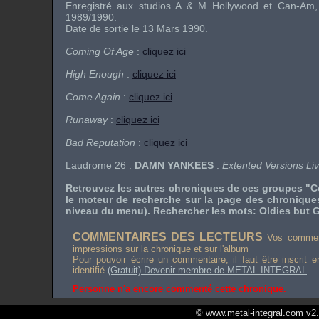
Enregistré aux studios A & M Hollywood et Can-Am, T
1989/1990.
Date de sortie le 13 Mars 1990.
Coming Of Age
:
cliquez ici
High Enough
:
cliquez ici
Come Again
:
cliquez ici
Runaway
:
cliquez ici
Bad Reputation
:
cliquez ici
Laudrome 26 :
DAMN YANKEES
:
Extented Versions Li
Retrouvez les autres chroniques de ces groupes "C
le moteur de recherche sur la page des chronique
niveau du menu). Rechercher les mots: Oldies but G
COMMENTAIRES DES LECTEURS
Vos comment
impressions sur la chronique et sur l'album
Pour pouvoir écrire un commentaire, il faut être inscrit 
identifié
(Gratuit) Devenir membre de METAL INTEGRAL
Personne n'a encore commenté cette chronique.
© www.metal-integral.com v2.5