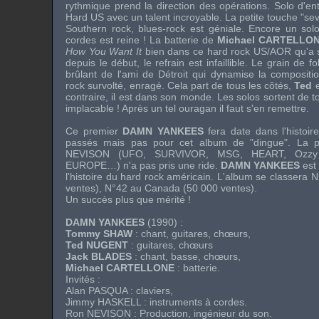
rythmique prend la direction des opérations. Solo d'en
Hard US avec un talent incroyable. La petite touche "sev
Southern rock, blues-rock est géniale. Encore un solo 
cordes est reine ! La batterie de
Michael CARTELLO
How You Want It
bien dans ce hard rock US/AOR qu'a 
depuis le début, le refrain est infaillible. Le grain de f
brûlant de l'ami de Détroit qui dynamise la compositi
rock survolté, enragé. Cela part de tous les côtés,
Ted
e
contraire, il est dans son monde. Les solos sortent de to
implacable ! Après un tel ouragan il faut s'en remettre.
Ce premier
DAMN YANKEES
fera date dans l'histoi
passés mais pas pour cet album de "dingue". La p
NEVISON
(
UFO
,
SURVIVOR
,
MSG
,
HEART
,
Ozz
EUROPE
…) n'a pas pris une ride.
DAMN YANKEES
est
l'histoire du hard rock américain. L'album se classera 
ventes), N°42 au Canada (50 000 ventes).
Un succès plus que mérité !
DAMN YANKEES
(1990) :
Tommy SHAW
: chant, guitares, chœurs,
Ted NUGENT
: guitares, chœurs
Jack BLADES
: chant, basse, chœurs,
Michael CARTELLONE
: batterie.
Invités :
Alan PASQUA
: claviers,
Jimmy HASKELL
: instruments à cordes.
Ron NEVISON
: Production, ingénieur du son.