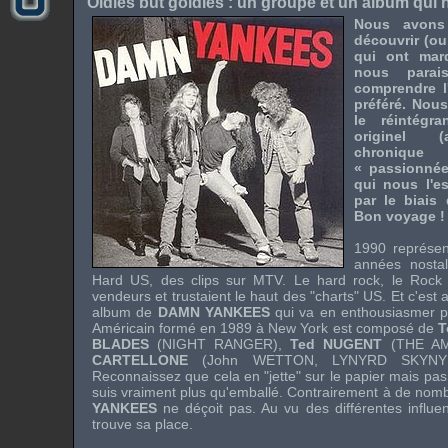
Oldies but goldies : un groupe et un album qui n
Nous avons
découvrir (ou
qui ont mar
nous parai
comprendre l
préféré. Nous
le réintégr
originel (a
chronique
« passionnée
qui nous l'e
par le biais
Bon voyage !
1990 représen
années nosta
Hard US, des clips sur MTV. Le hard rock, le Rock 
vendeurs et trustaient le haut des "charts" US. Et c'est 
album de
DAMN YANKEES
qui va en enthousiasmer p
Américain formé en 1989 à New York est composé de
T
BLADES
(
NIGHT RANGER
),
Ted NUGENT
(
THE A
CARTELLONE
(
John WETTON
,
LYNYRD SKYN
Reconnaissez que cela en "jette" sur le papier mais pas
suis vraiment plus qu'emballé. Contrairement à de no
YANKEES
ne déçoit pas. Au vu des différentes influ
trouve sa place.