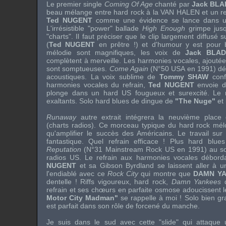
Le premier single
Coming Of Age
chanté par
Jack BLA
beau mélange entre hard rock à la
VAN HALEN
et un re
Ted NUGENT
comme une évidence se lance dans un 
L'irrésistible "power" ballade
High Enough
grimpe jusq
"charts". Il faut préciser que le clip largement diffusé 
(
Ted NUGENT
en prêtre !) et d'humour y est pour b
mélodie sont magnifiques, les voix de
Jack BLA
complètent à merveille. Les harmonies vocales, ajouté
sont somptueuses.
Come Again
(N°50 USA en 1991) dém
acoustiques. La voix sublime de
Tommy SHAW
conf
harmonies vocales du refrain,
Ted NUGENT
envoie du
plonge dans un hard US fougueux et surexcité. Le r
exaltants. Solo hard blues de dingue de
"The Nuge"
et 
Runaway
autre extrait intégrera la neuvième plac
(charts radios). Ce morceau typique du hard rock mélo
qu'amplifier le succès des Américains. Le travail sur
fantastique. Quel refrain efficace ! Plus hard blu
Reputation
(N°31 Mainstream Rock US en 1991) au son
radios US. Le refrain aux harmonies vocales débord
NUGENT
et sa Gibson Byrdland se laissent aller à un
l'endiablé avec ce
Rock City
qui montre que
DAMN Y
dentelle ! Riffs vigoureux, hard rock,
Damn Yankees
d
refrain et ses chœurs en parfaite osmose adoucissent l
Motor City Madman"
se rappelle à moi ! Solo bien gra
est parfait dans son rôle de forcené du manche.
Je suis dans le sud avec cette "slide" qui attaqu