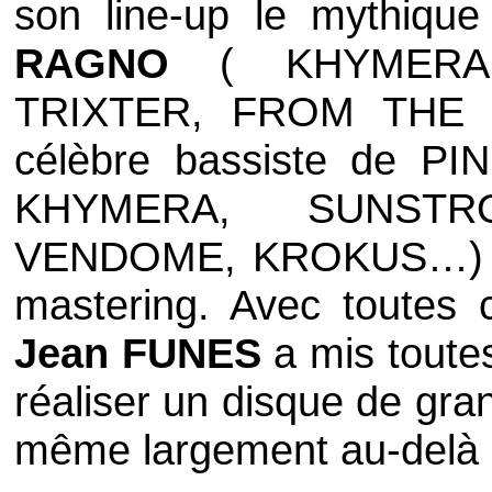
son line-up le mythiqu
RAGNO
(
KHYMERA
TRIXTER
,
FROM THE 
célèbre bassiste de
PI
KHYMERA
,
SUNSTR
VENDOME
,
KROKUS
…) 
mastering. Avec toutes 
Jean FUNES
a mis toute
réaliser un disque de gran
même largement au-delà 