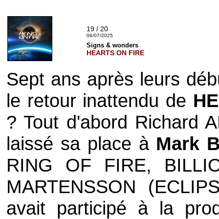
19 / 20
06/07/2025
Signs & wonders
HEARTS ON FIRE
Sept ans après leurs dé
le retour inattendu de
HE
? Tout d'abord
Richard
laissé sa place à
Mark 
RING OF FIRE
,
BILL
MARTENSSON
(
ECLIP
avait participé à la pro