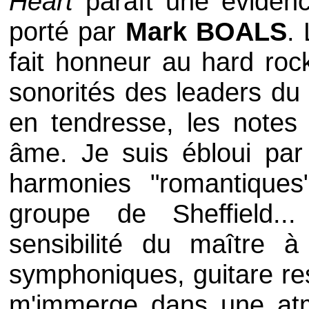
Heart
paraît une évidenc
porté par
Mark BOALS
.
fait honneur au hard rock
sonorités des leaders du 
en tendresse, les notes
âme. Je suis ébloui pa
harmonies "romantique
groupe de Sheffield..
sensibilité du maître à
symphoniques, guitare r
m'immerge dans une atm