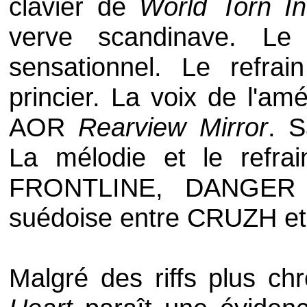
clavier de
World Torn I
verve scandinave. Le 
sensationnel. Le refrai
princier. La voix de l'amé
AOR
Rearview Mirror
. S
La mélodie et le refrai
FRONTLINE
,
DANGER
suédoise entre
CRUZH
e
Malgré des riffs plus c