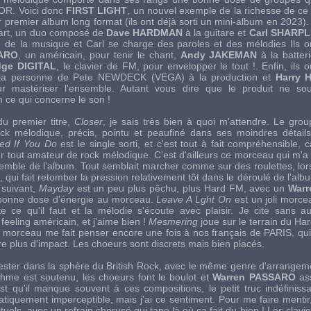
'AOR. Voici donc
FIRST LIGHT
, un nouvel exemple de la richesse de ce v
r premier album long format (ils ont déjà sorti un mini-album en 2023)
part, un duo composé de
Dave HARDMAN
à la guitare et
Carl SHARP
 de la musique et Carl se charge des paroles et des mélodies Ils on
SARO
, un américain, pour tenir le chant,
Andy JAKEMAN
à la batteri
dge DIGITAL
, le clavier de FM, pour envelopper le tout !. Enfin, ils on
 la personne de
Pete NEWDECK
(
VEGA
) à la production et
Harry 
ur mastériser l'ensemble. Autant vous dire que le produit ne sou
n ce qui concerne le son !
u premier titre,
Closer
, je sais très bien à quoi m'attendre. Le grou
ck mélodique, précis, pointu et peaufiné dans ses moindres détail
d If You Do
est le single sorti, et c'est tout à fait compréhensible, c
r tout amateur de rock mélodique. C'est d'ailleurs ce morceau qui m'a 
semble de l'album. Tout semblait marcher comme sur des roulettes, lors
t, qui fait retomber la pression relativement tôt dans le déroulé de l'albu
 suivant,
Mayday
est un peu plus pêchu, plus Hard FM, avec un
War
e bonne dose d'énergie au morceau.
Leave A Lght On
est un joli morc
e ce qu'il faut et la mélodie s'écoute avec plaisir. Je cite sans a
feeling américain, et j'aime bien !
Mesmering
joue sur le terrain du Ha
e morceau me fait penser encore une fois à nos français de
PARIS
, qu
e plus d'impact. Les choeurs sont discrets mais bien placés.
rester dans la sphère du British Rock, avec le même genre d'arrangeme
thme est soutenu, les choeurs font le boulot et
Warren PASSARO
as
st qu'il manque souvent à ces compositions, le petit truc indéfinissa
pratiquement imperceptible, mais j'ai ce sentiment. Pour me faire menti
uels, avec un refrain chorusé qui tape là où ça fait du bien ! Les clavie