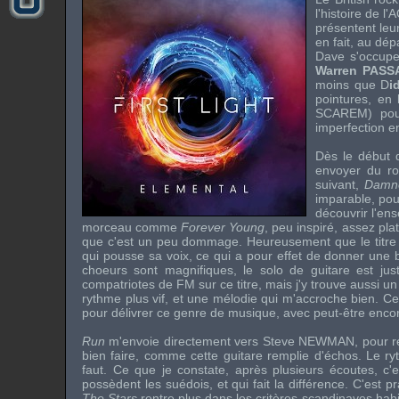
l'histoire de l
présentent leu
en fait, au dé
Dave s'occupe
Warren PAS
moins que D
i
pointures, en
SCAREM
) po
imperfection e
Dès le début d
envoyer du ro
suivant,
Damne
imparable, pou
découvrir l'en
morceau comme
Forever Young
, peu inspiré, assez pla
que c'est un peu dommage. Heureusement que le titre
qui pousse sa voix, ce qui a pour effet de donner un
choeurs sont magnifiques, le solo de guitare est just
compatriotes de FM sur ce titre, mais j'y trouve aussi un 
rythme plus vif, et une mélodie qui m'accroche bien. C
pour délivrer ce genre de musique, avec peut-être encor
Run
m'envoie directement vers
Steve NEWMAN
, pour 
bien faire, comme cette guitare remplie d'échos. Le ry
faut. Ce que je constate, après plusieurs écoutes, c'e
possèdent les suédois, et qui fait la différence. C'est 
The Stars
rentre plus dans les critères scandinaves habit