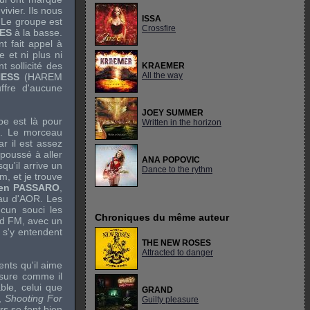
ivier. Ils nous
ISSA
. Le groupe est
Crossfire
LES
à la basse.
t fait appel à
e et ni plus ni
t sollicité des
KRAEMER
All the way
HESS
(
HAREM
ffre d'aucune
JOEY SUMMER
pe est là pour
Written in the horizon
s. Le morceau
ar il est assez
poussé à aller
ANA POPOVIC
qu'il arrive un
Dance to the rythm
m, et je trouve
ren PASSARO
,
eau d'AOR. Les
ucun souci les
Chroniques du même auteur
rd FM, avec un
i s'y entendent
THE NEW ROSES
Attracted to danger
nts qu'il aime
sure comme il
ble, celui que
GRAND
r,
Shooting For
Guilty pleasure
rs se font bien