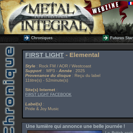
Chroniques
Futures Star
FIRST LIGHT
- Elemental
Style
: Rock FM / AOR / Westcoast
Support
: MP3 -
Année
: 2025
Provenance du disque
: Reçu du label
11titre(s) - 52minute(s)
Site(s) Internet
:
FIRST LIGHT FACEBOOK
Label(s)
:
Pride & Joy Music
Une lumière qui annonce une belle journée !
Le British ro