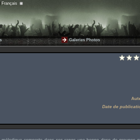
Français
s
Galeries Photos
Aut
Date de publicati
ck mélodique comporte dans ses rangs une bonne dose de groupes q