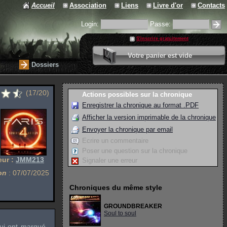
Accueil
Association
Liens
Livre d'or
Contacts
Login:
Passe:
S'inscrire gratuitement
0 article
Votre panier est vide
Valider votre panier
Dossiers
(17/20)
Actions possibles sur la chronique
Enregistrer la chronique au format .PDF
Afficher la version imprimable de la chronique
Envoyer la chronique par email
Ecrire un commentaire
Poser une question sur la chronique
eur :
JMM213
Signaler une erreur
on
: 07/07/2025
Chroniques du même style
GROUNDBREAKER
Soul to soul
ui ont marqué