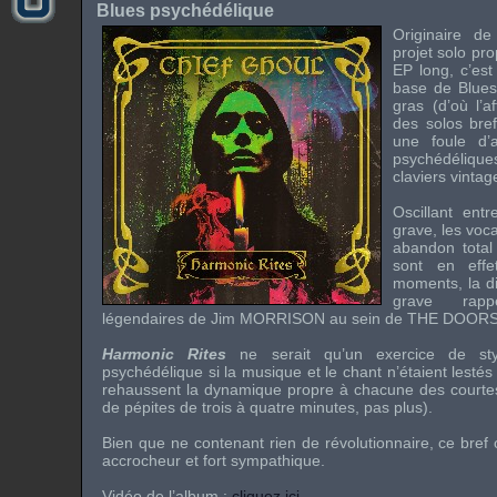
Blues psychédélique
Originaire de
projet solo pr
EP long, c’est
base de Blues 
gras (d’où l’af
des solos bref
une foule d’
psychédéliq
claviers vintag
Oscillant ent
grave, les voc
abandon total 
sont en effe
moments, la di
grave rappe
légendaires de
Jim MORRISON
au sein de
THE DOOR
Harmonic Rites
ne serait qu’un exercice de st
psychédélique si la musique et le chant n’étaient lesté
rehaussent la dynamique propre à chacune des courtes 
de pépites de trois à quatre minutes, pas plus).
Bien que ne contenant rien de révolutionnaire, ce bre
accrocheur et fort sympathique.
Vidéo de l’album :
cliquez ici