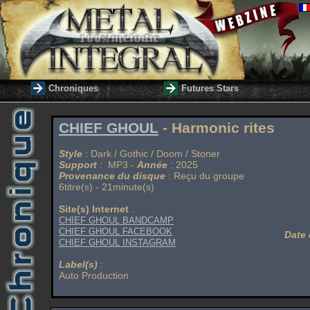
Chroniques
Futures Stars
CHIEF GHOUL
- Harmonic rites
Style
: Dark / Gothic / Doom / Stoner
Support
: MP3 -
Année
: 2025
Provenance du disque
: Reçu du groupe
6titre(s) - 21minute(s)
Site(s) Internet
:
CHIEF GHOUL BANDCAMP
CHIEF GHOUL FACEBOOK
Date 
CHIEF GHOUL INSTAGRAM
Label(s)
:
Auto Production