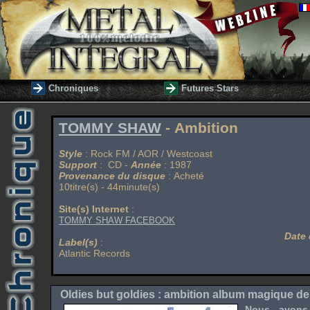
Chroniques
Futures Stars
TOMMY SHAW
- Ambition
Style
: Rock FM / AOR / Westcoast
Support
: CD -
Année
: 1987
Provenance du disque
: Acheté
10titre(s) - 44minute(s)
Site(s) Internet
:
TOMMY SHAW FACEBOOK
Date 
Label(s)
:
Atlantic Records
Oldies but goldies : ambition album magique d
Nous avons