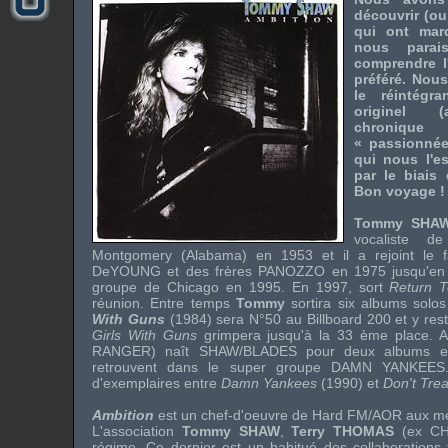
découvrir (ou
qui ont mar
nous parai
comprendre l
préféré. Nous
le réintégr
originel (a
chronique
« passionnée
qui nous l'e
par le biais
Bon voyage !
Tommy SHA
vocaliste 
Montgomery (Alabama) en 1953 et il a rejoint l
DeYOUNG
et des frères
PANOZZO
en 1975 jusqu'en 
groupe de Chicago en 1995. En 1997, sort
Return T
réunion. Entre temps
Tommy
sortira six albums solo
With Guns
(1984) sera N°50 au Billboard 200 et y res
Girls With Guns
grimpera jusqu'à la 33 ème place. 
RANGER
) naît
SHAW/BLADES
pour deux albums et 
retrouvent dans le super groupe
DAMN YANKEES
d'exemplaires entre
Damn Yankees
(1990) et
Don't Tre
Ambition
est un chef-d'oeuvre de Hard FM/AOR aux mél
L'association
Tommy SHAW
,
Terry THOMAS
(ex
CH
régime. Ce dernier est un habitué des collaborations f