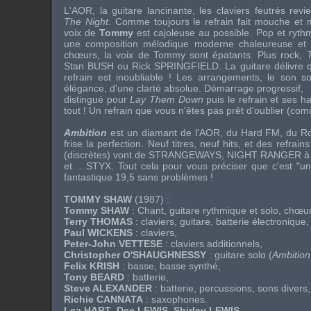
L'AOR, la guitare lancinante, les claviers feutrés re
The Night
. Comme toujours le refrain fait mouche et m
voix de
Tommy
est cajoleuse au possible. Pop et ryt
une composition mélodique moderne chaleureuse et sé
chœurs, la voix de Tommy sont épatants. Plus rock,
Stan BUSH
ou
Rick SPRINGFIELD
. La guitare délivre q
refrain est inoubliable ! Les arrangements, le son so
élégance, d'une clarté absolue. Démarrage progressif,
distingué pour
Lay Them Down
puis le refrain et ses 
tout ! Un refrain que vous n'êtes pas prêt d'oublier (com
Ambition
est un diamant de l'AOR, du Hard FM, du Ro
frise la perfection. Neuf titres, neuf hits, et des refra
(discrètes) vont de
STRANGEWAYS
,
NIGHT RANGER
et …
STYX
. Tout cela pour vous préciser que c'est "u
fantastique 19,5 sans problèmes !
TOMMY SHAW
(1987) :
Tommy SHAW
: Chant, guitare rythmique et solo, chœu
Terry THOMAS
: claviers, guitare, batterie électronique
Paul WICKENS
: claviers,
Peter-John VETTESE
: claviers additionnels,
Christopher O'SHAUGHNESSY
: guitare solo (
Ambition
Felix KRISH
: basse, basse synthé,
Tony BEARD
: batterie,
Steve ALEXANDER
: batterie, percussions, sons divers,
Richie CANNATA
: saxophones.
Lea HART
,
Dee LEWIS
,
Shirley LEWIS
,