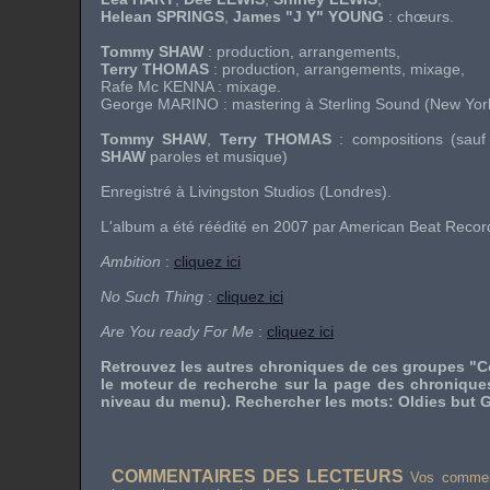
Helean SPRINGS
,
James "J Y" YOUNG
: chœurs.
Tommy SHAW
: production, arrangements,
Terry THOMAS
: production, arrangements, mixage,
Rafe Mc KENNA
: mixage.
George MARINO
: mastering à Sterling Sound (New Yor
Tommy SHAW
,
Terry THOMAS
: compositions (sau
SHAW
paroles et musique)
Enregistré à Livingston Studios (Londres).
L'album a été réédité en 2007 par
American Beat Recor
Ambition
:
cliquez ici
No Such Thing
:
cliquez ici
Are You ready For Me
:
cliquez ici
Retrouvez les autres chroniques de ces groupes "C
le moteur de recherche sur la page des chronique
niveau du menu). Rechercher les mots: Oldies but G
COMMENTAIRES DES LECTEURS
Vos comment