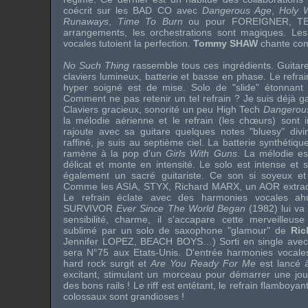
coécrit sur les
BAD CO avec
Dangerous Age
,
Holy 
Runaways
,
Time To Burn
ou pour
FOREIGNER
,
T
arrangements, les orchestrations sont magiques. Les
vocales tutoient la perfection.
Tommy SHAW
chante com
No Such Thing
rassemble tous ces ingrédients. Guitares
claviers lumineux, batterie et basse en phase. Le refra
hyper soigné est de mise. Solo de "slide" étonnant q
Comment ne pas retenir un tel refrain ? Je suis déjà g
Claviers gracieux, sonorité un peu High Tech
Dangerou
la mélodie aérienne et le refrain (les chœurs) sont
rajoute avec sa guitare quelques notes "bluesy" divin
raffiné, je suis au septième ciel. La batterie synthétiq
ramène à la pop d'un
Girls With Guns
. La mélodie est
délicat et monte en intensité. Le solo est intense et 
également un sacré guitariste. Ce son si soyeux et
Comme les
ASIA
,
STYX
,
Richard MARX
, un AOR extra
Le refrain éclate avec des harmonies vocales ahu
SURVIVOR
Ever Since The World Began
(1982) lui va
sensibilité, charme, il s'accapare cette merveilleuse
sublimé par un solo de saxophone "glamour" de
Ric
Jennifer LOPEZ
,
BEACH BOYS
…) Sorti en single ave
sera N°75 aux Etats-Unis. D'entrée harmonies vocales 
hard rock surgit et
Are You Ready For Me
est lancé à
excitant, stimulant un morceau pour démarrer une jo
des bons rails ! Le riff est entêtant, le refrain flamboy
colossaux sont grandioses !